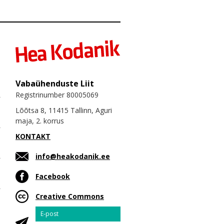
Vabaühenduste Liit
Registrinumber 80005069
Lõõtsa 8, 11415 Tallinn, Aguri
maja, 2. korrus
KONTAKT
info@heakodanik.ee
Facebook
Creative Commons
Email