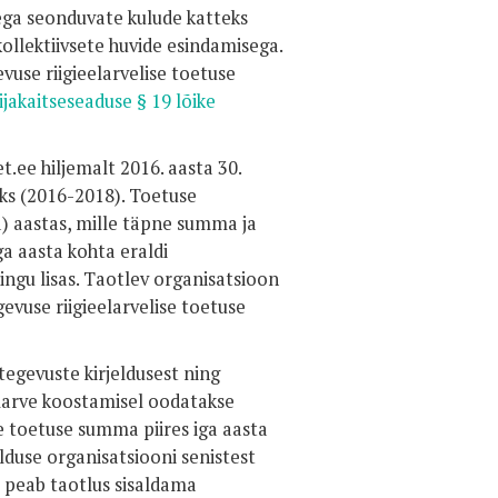
ega seonduvate kulude katteks
kollektiivsete huvide esindamisega.
vuse riigieelarvelise toetuse
ijakaitseseaduse § 19 lõike
t.ee hiljemalt 2016. aasta 30.
aks (2016-2018). Toetuse
 aastas, mille täpne summa ja
ga aasta kohta eraldi
pingu lisas. Taotlev organisatsioon
gevuse riigieelarvelise toetuse
tegevuste kirjeldusest ning
Eelarve koostamisel oodatakse
e toetuse summa piires iga aasta
lduse organisatsiooni senistest
 peab taotlus sisaldama