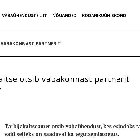
VABAÜHENDUSTE LIIT
NÕUANDED
KODANIKUÜHISKOND
B VABAKONNAST PARTNERIT
aitse otsib vabakonnast partnerit
Tarbijakaitseamet otsib vabaühendust, kes esindaks tar
vaid selleks on saadaval ka tegutsemistoetus.