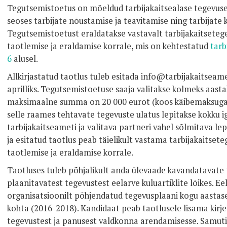
Tegutsemistoetus on mõeldud tarbijakaitsealase tegevus
seoses tarbijate nõustamise ja teavitamise ning tarbijate 
Tegutsemistoetust eraldatakse vastavalt tarbijakaitsetege
taotlemise ja eraldamise korrale, mis on kehtestatud
tarb
6
alusel.
Allkirjastatud taotlus tuleb esitada info@tarbijakaitseame
aprilliks. Tegutsemistoetuse saaja valitakse kolmeks aast
maksimaalne summa on 20 000 eurot (koos käibemaksuga)
selle raames tehtavate tegevuste ulatus lepitakse kokku i
tarbijakaitseameti ja valitava partneri vahel sõlmitava le
ja esitatud taotlus peab täielikult vastama tarbijakaitsete
taotlemise ja eraldamise korrale.
Taotluses tuleb põhjalikult anda ülevaade kavandatavate 
plaanitavatest tegevustest eelarve kuluartiklite lõikes. 
organisatsioonilt põhjendatud tegevusplaani kogu aastas
kohta (2016-2018). Kandidaat peab taotlusele lisama kirje
tegevustest ja panusest valdkonna arendamisesse. Samuti