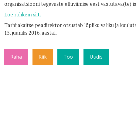
organisatsiooni tegevuste elluviimise eest vastutava(te) is
Loe rohkem siit.
Tarbijakaitse peadirektor otsustab lõpliku valiku ja kuuluta
15. juuniks 2016. aastal.
Raha
Riik
Töö
Uudis