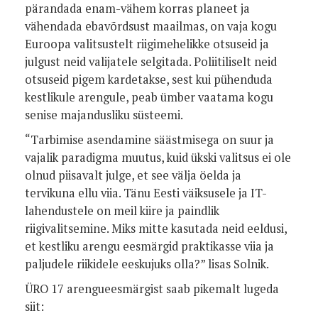
pärandada enam-vähem korras planeet ja
vähendada ebavõrdsust maailmas, on vaja kogu
Euroopa valitsustelt riigimehelikke otsuseid ja
julgust neid valijatele selgitada. Poliitiliselt neid
otsuseid pigem kardetakse, sest kui pühenduda
kestlikule arengule, peab ümber vaatama kogu
senise majandusliku süsteemi.
“Tarbimise asendamine säästmisega on suur ja
vajalik paradigma muutus, kuid ükski valitsus ei ole
olnud piisavalt julge, et see välja öelda ja
tervikuna ellu viia. Tänu Eesti väiksusele ja IT-
lahendustele on meil kiire ja paindlik
riigivalitsemine. Miks mitte kasutada neid eeldusi,
et kestliku arengu eesmärgid praktikasse viia ja
paljudele riikidele eeskujuks olla?” lisas Solnik.
ÜRO 17 arengueesmärgist saab pikemalt lugeda
siit: