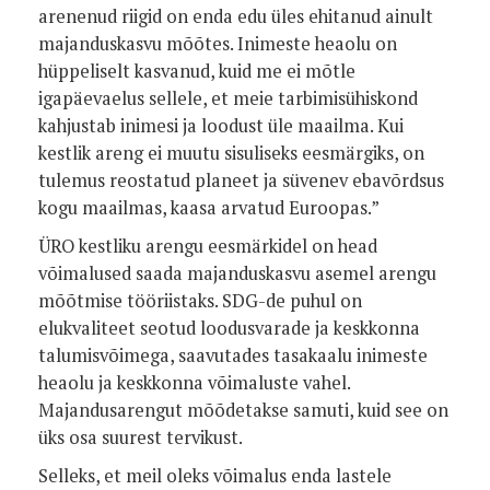
arenenud riigid on enda edu üles ehitanud ainult
majanduskasvu mõõtes. Inimeste heaolu on
hüppeliselt kasvanud, kuid me ei mõtle
igapäevaelus sellele, et meie tarbimisühiskond
kahjustab inimesi ja loodust üle maailma. Kui
kestlik areng ei muutu sisuliseks eesmärgiks, on
tulemus reostatud planeet ja süvenev ebavõrdsus
kogu maailmas, kaasa arvatud Euroopas.”
ÜRO kestliku arengu eesmärkidel on head
võimalused saada majanduskasvu asemel arengu
mõõtmise tööriistaks. SDG-de puhul on
elukvaliteet seotud loodusvarade ja keskkonna
talumisvõimega, saavutades tasakaalu inimeste
heaolu ja keskkonna võimaluste vahel.
Majandusarengut mõõdetakse samuti, kuid see on
üks osa suurest tervikust.
Selleks, et meil oleks võimalus enda lastele