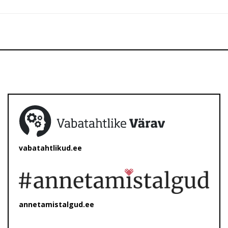
vabatahtlikud.ee
annetamistalgud.ee