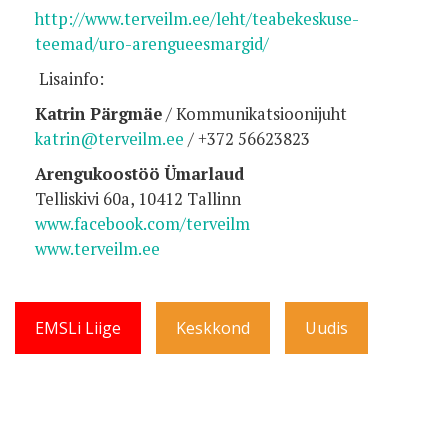
http://www.terveilm.ee/leht/teabekeskuse-
teemad/uro-arengueesmargid/
Lisainfo:
Katrin Pärgmäe
/
Kommunikatsioonijuht
katrin@terveilm.ee
/
+372 56623823
Arengukoostöö Ümarlaud
Telliskivi 60a, 10412 Tallinn
www.facebook.com/terveilm
www.terveilm.ee
EMSLi Liige
Keskkond
Uudis