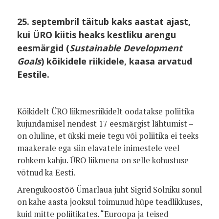
25. septembril täitub kaks aastat ajast,
kui ÜRO kiitis heaks kestliku arengu
eesmärgid (
Sustainable Development
Goals
) kõikidele riikidele, kaasa arvatud
Eestile.
Kõikidelt ÜRO liikmesriikidelt oodatakse poliitika
kujundamisel nendest 17 eesmärgist lähtumist –
on oluline, et ükski meie tegu või poliitika ei teeks
maakerale ega siin elavatele inimestele veel
rohkem kahju. ÜRO liikmena on selle kohustuse
võtnud ka Eesti.
Arengukoostöö Ümarlaua juht Sigrid Solniku sõnul
on kahe aasta jooksul toimunud hüpe teadlikkuses,
kuid mitte poliitikates. “Euroopa ja teised