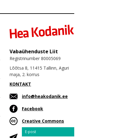
Vabaühenduste Liit
Registrinumber 80005069
Lõõtsa 8, 11415 Tallinn, Aguri
maja, 2. korrus
KONTAKT
info@heakodanik.ee
Facebook
Creative Commons
Email