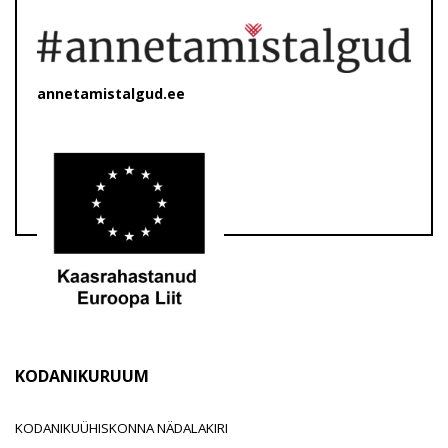
annetamistalgud.ee
KODANIKURUUM
KODANIKUÜHISKONNA NÄDALAKIRI