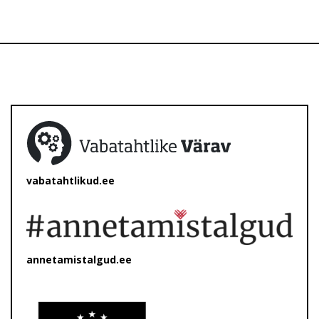
vabatahtlikud.ee
annetamistalgud.ee