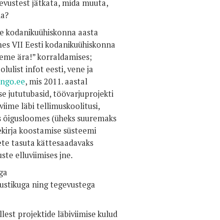
evustest jätkata, mida muuta,
da?
e kodanikuühiskonna aasta
mes VII Eesti kodanikuühiskonna
eme ära!” korraldamises;
lulist infot eesti, vene ja
ngo.ee
, mis 2011. aastal
se jututubasid, töövarjuprojekti
iime läbi tellimuskoolitusi,
s õigusloomes (üheks suuremaks
kirja koostamise süsteemi
te tasuta kättesaadavaks
te elluviimises jne.
ga
ustikuga ning tegevustega
lest projektide läbiviimise kulud