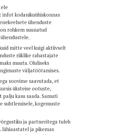
tele
t infot kodanikuühiskonnas
venekeelsete ühenduste
kt on rohkem suunatud
 ühendustele.
uid mitte veel kuigi aktiivselt
duste riiklike rahastajate
amaks muuta. Oluliseks
ingimuste väljatöötamises.
llega soovime saavutada, et
ursis üksteise ootuste,
t palju kasu saada. Samuti
e suhtlemisele, kogemuste
võrgustiku ja partneritega tuleb
 lähiaastatel ja pikemas