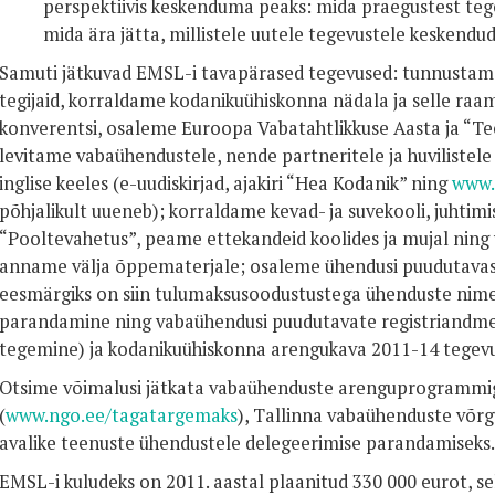
perspektiivis keskenduma peaks: mida praegustest teg
mida ära jätta, millistele uutele tegevustele keskendu
Samuti jätkuvad EMSL-i tavapärased tegevused: tunnustam
tegijaid, korraldame kodanikuühiskonna nädala ja selle raa
konverentsi, osaleme Euroopa Vabatahtlikkuse Aasta ja “Te
levitame vabaühendustele, nende partneritele ja huvilistele o
inglise keeles (e-uudiskirjad, ajakiri “Hea Kodanik” ning
www.
põhjalikult uueneb); korraldame kevad- ja suvekooli, juhtimi
“Pooltevahetus”, peame ettekandeid koolides ja mujal ning v
anname välja õppematerjale; osaleme ühendusi puudutava
eesmärgiks on siin tulumaksusoodustustega ühenduste nime
parandamine ning vabaühendusi puudutavate registriandme
tegemine) ja kodanikuühiskonna arengukava 2011-14 tegevus
Otsime võimalusi jätkata vabaühenduste arenguprogrammi
(
www.ngo.ee/tagatargemaks
), Tallinna vabaühenduste võrg
avalike teenuste ühendustele delegeerimise parandamiseks.
EMSL-i kuludeks on 2011. aastal plaanitud 330 000 eurot, sel