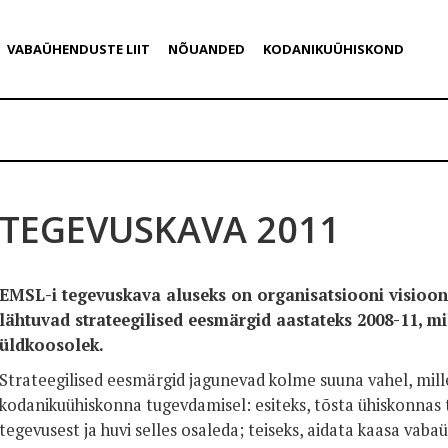
VABAÜHENDUSTE LIIT
NÕUANDED
KODANIKUÜHISKOND
TEGEVUSKAVA 2011
EMSL-i tegevuskava aluseks on organisatsiooni visioon 
lähtuvad strateegilised eesmärgid aastateks 2008-11, mil
üldkoosolek.
Strateegilised eesmärgid jagunevad kolme suuna vahel, mil
kodanikuühiskonna tugevdamisel: esiteks, tõsta ühiskonnas
tegevusest ja huvi selles osaleda; teiseks, aidata kaasa va