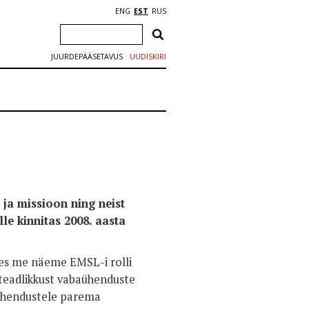
ENG
EST
RUS
JUURDEPÄÄSETAVUS
UUDISKIRI
ja missioon ning neist
le kinnitas 2008. aasta
les me näeme EMSL-i rolli
 teadlikkust vabaühenduste
baühendustele parema