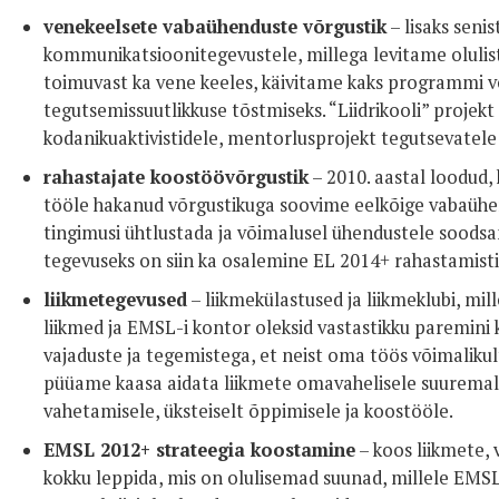
venekeelsete vabaühenduste võrgustik
– lisaks senis
kommunikatsioonitegevustele, millega levitame olulis
toimuvast ka vene keeles, käivitame kaks programmi 
tegutsemissuutlikkuse tõstmiseks. “Liidrikooli” proje
kodanikuaktivistidele, mentorlusprojekt tegutsevatele
rahastajate koostöövõrgustik
– 2010. aastal loodud, k
tööle hakanud võrgustikuga soovime eelkõige vabaühen
tingimusi ühtlustada ja võimalusel ühendustele soods
tegevuseks on siin ka osalemine EL 2014+ rahastamist
liikmetegevused
– liikmekülastused ja liikmeklubi, mi
liikmed ja EMSL-i kontor oleksid vastastikku paremini k
vajaduste ja tegemistega, et neist oma töös võimalikul
püüame kaasa aidata liikmete omavahelisele suuremal
vahetamisele, üksteiselt õppimisele ja koostööle.
EMSL 2012+ strateegia koostamine
– koos liikmete, 
kokku leppida, mis on olulisemad suunad, millele EMSL