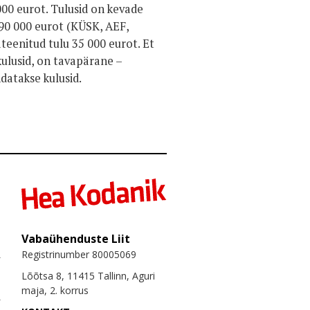
000 eurot. Tulusid on kevade
290 000 eurot (KÜSK, AEF,
eenitud tulu 35 000 eurot. Et
kulusid, on tavapärane –
ndatakse kulusid.
Vabaühenduste Liit
Registrinumber 80005069
Lõõtsa 8, 11415 Tallinn, Aguri
maja, 2. korrus