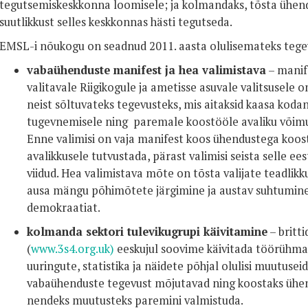
tegutsemiskeskkonna loomisele; ja kolmandaks, tõsta ühend
suutlikkust selles keskkonnas hästi tegutseda.
EMSL-i nõukogu on seadnud 2011. aasta olulisemateks tege
vabaühenduste manifest ja hea valimistava
– manif
valitavale Riigikogule ja ametisse asuvale valitsusele
neist sõltuvateks tegevusteks, mis aitaksid kaasa kod
tugevnemisele ning paremale koostööle avaliku võimu 
Enne valimisi on vaja manifest koos ühendustega koost
avalikkusele tutvustada, pärast valimisi seista selle ee
viidud. Hea valimistava mõte on tõsta valijate teadlik
ausa mängu põhimõtete järgimine ja austav suhtumine 
demokraatiat.
kolmanda sektori tulevikugrupi käivitamine
– britt
(
www.3s4.org.uk)
eeskujul soovime käivitada töörühma
uuringute, statistika ja näidete põhjal olulisi muutusei
vabaühenduste tegevust mõjutavad ning koostaks ühend
nendeks muutusteks paremini valmistuda.