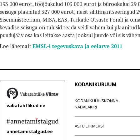
193 000 eurot, tööjõukulud 103 000 eurot ja bürookulud 29 
seisuga plaanitud 327 000 eurot, neist sihtfinantseeringud 
Siseministeerium, MISA, EAS, Tarkade Otsuste Fond) ja omat
kevadise seisuga on tulusid teada veidi vähem kui plaanitud 
puudujääv osa kas leitakse aasta jooksul juurde või siis vähe
Loe lähemalt
EMSL-i tegevuskava ja eelarve 2011
KODANIKURUUM
KODANIKUÜHISKONNA
vabatahtlikud.ee
NÄDALAKIRI
ASTU LIIKMEKS!
annetamistalgud.ee