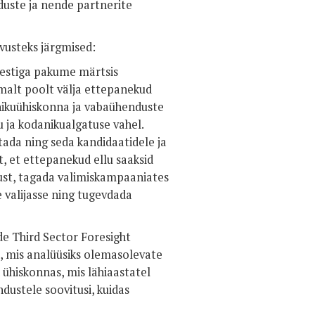
uste ja nende partnerite
vusteks järgmised:
estiga pakume märtsis
 omalt poolt välja ettepanekud
anikuühiskonna ja vabaühenduste
ja kodanikualgatuse vahel.
ada ning seda kandidaatidele ja
st, et ettepanekud ellu saaksid
kust, tagada valimiskampaaniates
valijasse ning tugevdada
ide Third Sector Foresight
, mis analüüsiks olemasolevate
d ühiskonnas, mis lähiaastatel
ustele soovitusi, kuidas