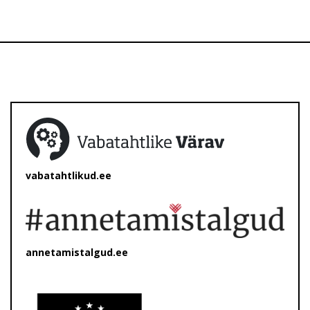
vabatahtlikud.ee
annetamistalgud.ee