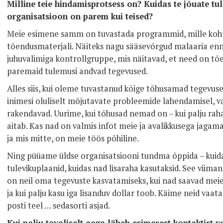
Milline teie hindamisprotsess on? Kuidas te jõuate tul
organisatsioon on parem kui teised?
Meie esimene samm on tuvastada programmid, mille kohta
tõendusmaterjali. Näiteks nagu sääsevõrgud malaaria en
juhuvalimiga kontrollgruppe, mis näitavad, et need on tõe
paremaid tulemusi andvad tegevused.
Alles siis, kui oleme tuvastanud kõige tõhusamad tegevused
inimesi oluliselt mõjutavate probleemide lahendamisel, v
rakendavad. Uurime, kui tõhusad nemad on – kui palju raha n
aitab. Kas nad on valmis infot meie ja avalikkusega jagama
ja mis mitte, on meie töös põhiline.
Ning püüame üldse organisatsiooni tundma õppida – kuid
tulevikuplaanid, kuidas nad lisaraha kasutaksid. See viiman
on neil oma tegevuste kasvatamiseks, kui nad saavad mei
ja kui palju kasu iga lisanduv dollar toob. Käime neid vaat
posti teel … sedasorti asjad.