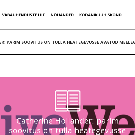
VABAÜHENDUSTE LIIT
NÕUANDED
KODANIKUÜHISKOND
R: PARIM SOOVITUS ON TULLA HEATEGEVUSSE AVATUD MEELE
Catherine Hollander: parim
soovitus on tulla heategevusse