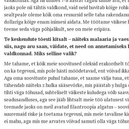
valdkonnas. Aga nii umbes 7-8 aastat tagasi saime aru, et
jaoks pole nii tähtis valdkond, vaid neid huvitab kõige ro
sealtpeale oleme kõik oma ressursid selle taha rakendanu
dollariga kõige enam inimesi aidata. Me töötame väikese 
teeme seda väga põhjalikult, see on meie eripära.
Te keskendute tõesti kitsalt – näiteks malaaria ja va
siis, nagu aru saan, väidate, et need on annetamiseks
valdkonnad. Miks selline valik?
Me tahame, et kõik meie soovitused oleksid erakordselt t
on ka tegevusi, mis pole hästi mõõdetavad, ent võivad ikkag
Aga oma soovituste puhul tahame, et saame välja tuua, et
tähendab näiteks z hulka sääsevõrke, mis päästab y hulga 
tihti väga tõhusad, suhteliselt väikeste kuludega võib sa
seadusandluses, aga see jääb lihtsalt meie töö ulatusest 
teemade jaoks on meil avatud filantroopia algatus – soovi
suuremaid riske ja toetama tegevusi, mis meie tavalisse 
ei mahu, aga mis me arvates võivad samuti olla väga tõhu