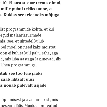
10-15 aastat suur teema olnud,
 mille puhul tekiks tunne, et
. Kuidas see teie jaoks mõjuga
ist programmide kohta, et kui
võrgud malaariasurmade
ja, see, et ühtedel kulub
3. Sel moel on need kaks mõistet
on ei kuluta küll palju raha, aga
d, mis juba aastaga lagunevad, siis
u oli hea programmiga.
tub see töö teie jaoks
saab lihtsalt uusi
mis nõuab pidevalt asjade
õppimisest ja avastamisest, mis
t eneseanalüüs. Muidugi on teatud