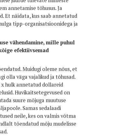
 meie juurde tulevate inimeste
hkem annetamise tõhusus. Ja
d. Et näidata, kus saab annetatud
hulga tipp-organisatsioonidega ja
esuse vähendamine, mille puhul
 kõige efektiivsemad
õendatud. Muidugi oleme nõus, et
i olla väga vajalikud ja tõhusad.
 x hulk annetatud dollareid
elusid. Huvikaitsetegevused on
avutada suure mõjuga muutuse
väljapoole. Samas sedalaadi
tused neile, kes on valmis võtma
kindlalt tõendatud mõju mudelisse
sad.