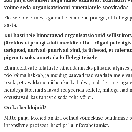
Kui palju tavaliselt aega läheb esimesest kontaktist 
võime seda organisatsiooni annetajatele soovitada?
Eks see ole erinev, aga mulle ei meenu praegu, et kellegi 
aasta.
Kui hästi teie hinnatavad organisatsioonid sellist kõr
järeldus ei pruugi alati meeldiv olla – rügad palehigis
tarkpead, uurivad-puurivad sind, ja ütlevad, et tulemu
pigem tasuks annetada kellelegi teisele.
Ebameeldivate üllatuste vähendamiseks püüame alguses põ
töö käima hakkab, ja muidugi saavad nad vaadata meie v
teada, et avaldame nii hea kui ka halva, mida leiame, aga
nendega läbi, nad saavad reageerida sellele, millega nad nõu
otsustavad, kas tahavad seda teha või ei.
On ka keeldujaid?
Mitte palju. Mõned on ära öelnud võimekuse puudumise pära
intensiivne protsess, hästi palju infovahetamist.