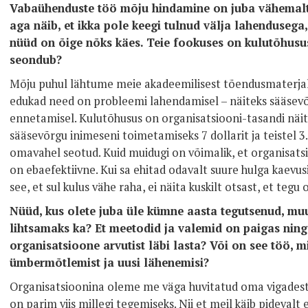
Vabaühenduste töö mõju hindamine on juba vähemalt 
aga näib, et ikka pole keegi tulnud välja lahendusega,
nüüd on õige nõks käes. Teie fookuses on kulutõhusus
seondub?
Mõju puhul lähtume meie akadeemilisest tõendusmaterjal
edukad need on probleemi lahendamisel – näiteks sääse
ennetamisel. Kulutõhusus on organisatsiooni-tasandi näita
sääsevõrgu inimeseni toimetamiseks 7 dollarit ja teistel 
omavahel seotud. Kuid muidugi on võimalik, et organisatsio
on ebaefektiivne. Kui sa ehitad odavalt suure hulga kaevusi
see, et sul kulus vähe raha, ei näita kuskilt otsast, et teg
Nüüd, kus olete juba üle kümne aasta tegutsenud, muu
lihtsamaks ka? Et meetodid ja valemid on paigas ning 
organisatsioone arvutist läbi lasta? Või on see töö, 
ümbermõtlemist ja uusi lähenemisi?
Organisatsioonina oleme me väga huvitatud oma vigadest 
on parim viis millegi tegemiseks. Nii et meil käib pideval