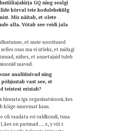
ustiiliajakirja GQ ning sealgi
ellide kõrval teie kodulehekülg
st. Mis näitab, et olete
ude alla. Võtab see veidi jala
dlustunne, et meie soovitused
 selles osas ma ei ütleks, et midagi
õmsad, nähes, et annetajaid tuleb
sioonid saavad.
ioone analüüsivad ning
 põhjustab vast see, et
 teistest eristab?
ta hinnata iga organisatsiooni, kes
b kõige suuremat kasu.
e oli vaadata eri valdkondi, tuua
, kes on parimad …. x, y või z