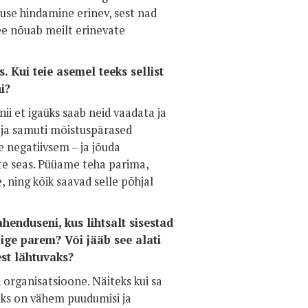
use hindamine erinev, sest nad
ee nõuab meilt erinevate
 Kui teie asemel teeks sellist
i?
ii et igaüks saab neid vaadata ja
d ja samuti mõistuspärased
e negatiivsem – ja jõuda
te seas. Püüame teha parima,
, ning kõik saavad selle põhjal
henduseni, kus lihtsalt sisestad
ige parem? Või jääb see alati
test lähtuvaks?
d organisatsioone. Näiteks kui sa
seks on vähem puudumisi ja