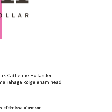
Foto:
ik Catherine Hollander
 oma rahaga kõige enam head
s efektiivse altruismi