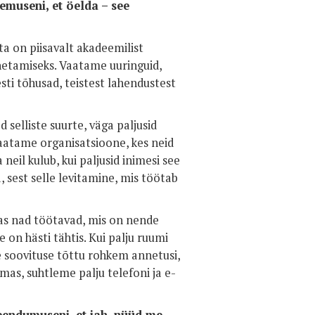
emuseni, et öelda – see
 on piisavalt akadeemilist
netamiseks. Vaatame uuringuid,
sti tõhusad, teistest lahendustest
 selliste suurte, väga paljusid
aatame organisatsioone, kes neid
eil kulub, kui paljusid inimesi see
, sest selle levitamine, mis töötab
as nad töötavad, mis on nende
e on hästi tähtis. Kui palju ruumi
e soovituse tõttu rohkem annetusi,
amas, suhtleme palju telefoni ja e-