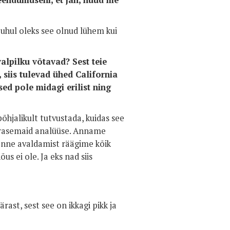
veendumuseni, et jah, nüüd me
puhul oleks see olnud lühem kui
valpilku võtavad? Sest teie
, siis tulevad ühed California
sed pole midagi erilist ning
hjalikult tutvustada, kuidas see
arasemaid analüüse. Anname
 enne avaldamist räägime kõik
s ei ole. Ja eks nad siis
st, sest see on ikkagi pikk ja