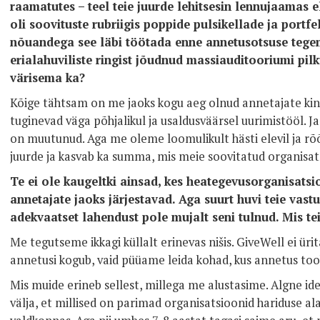
raamatutes – teel teie juurde lehitsesin lennujaamas el
oli soovituste rubriigis poppide pulsikellade ja portf
nõuandega see läbi töötada enne annetusotsuse tegemi
erialahuviliste ringist jõudnud massiauditooriumi pilk
värisema ka?
Kõige tähtsam on me jaoks kogu aeg olnud annetajate kin
tuginevad väga põhjalikul ja usaldusväärsel uurimistööl. Ja
on muutunud. Aga me oleme loomulikult hästi elevil ja rõ
juurde ja kasvab ka summa, mis meie soovitatud organisat
Te ei ole kaugeltki ainsad, kes heategevusorganisats
annetajate jaoks järjestavad. Aga suurt huvi teie vastu
adekvaatset lahendust pole mujalt seni tulnud. Mis teid
Me tegutseme ikkagi küllalt erinevas nišis. GiveWell ei üri
annetusi kogub, vaid püüame leida kohad, kus annetus too
Mis muide erineb sellest, millega me alustasime. Algne ide
välja, et millised on parimad organisatsioonid hariduse alal