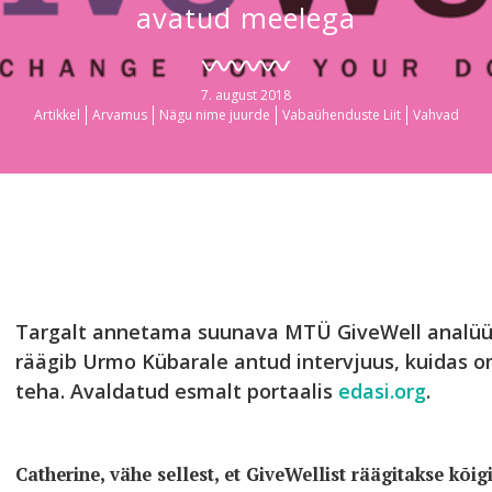
avatud meelega
7. august 2018
Artikkel
Arvamus
Nägu nime juurde
Vabaühenduste Liit
Vahvad
Targalt annetama suunava MTÜ GiveWell analüüt
räägib Urmo Kübarale antud intervjuus, kuidas
teha. Avaldatud esmalt portaalis
edasi.org
.
Catherine, vähe sellest, et GiveWellist räägitakse kõigi