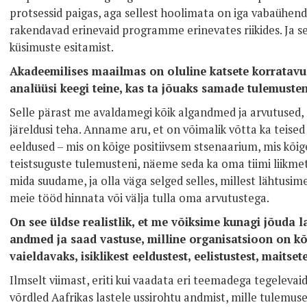
protsessid paigas, aga sellest hoolimata on iga vabaühend
rakendavad erinevaid programme erinevates riikides. Ja s
küsimuste esitamist.
Akadeemilises maailmas on oluline katsete korratavus.
analüüsi keegi teine, kas ta jõuaks samade tulemusten
Selle pärast me avaldamegi kõik algandmed ja arvutused, n
järeldusi teha. Anname aru, et on võimalik võtta ka teise
eeldused – mis on kõige positiivsem stsenaarium, mis kõig
teistsuguste tulemusteni, näeme seda ka oma tiimi liikme
mida suudame, ja olla väga selged selles, millest lähtusime
meie tööd hinnata või välja tulla oma arvutustega.
On see üldse realistlik, et me võiksime kunagi jõuda la
andmed ja saad vastuse, milline organisatsioon on kõ
vaieldavaks, isiklikest eeldustest, eelistustest, maitse
Ilmselt viimast, eriti kui vaadata eri teemadega tegelevai
võrdled Aafrikas lastele ussirohtu andmist, mille tulemu