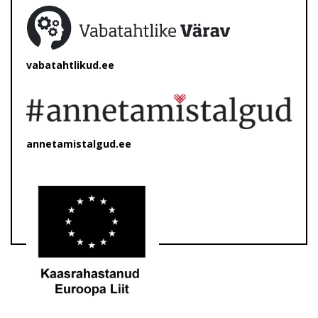
vabatahtlikud.ee
annetamistalgud.ee