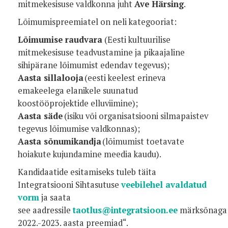
mitmekesisuse valdkonna juht
Ave Härsing
.
Lõimumispreemiatel on neli kategooriat:
Lõimumise raudvara
(Eesti kultuurilise
mitmekesisuse teadvustamine ja pikaajaline
sihipärane lõimumist edendav tegevus);
Aasta sillalooja
(eesti keelest erineva
emakeelega elanikele suunatud
koostööprojektide elluviimine);
Aasta säde
(isiku või organisatsiooni silmapaistev
tegevus lõimumise valdkonnas);
Aasta sõnumikandja
(lõimumist toetavate
hoiakute kujundamine meedia kaudu).
Kandidaatide esitamiseks tuleb täita
Integratsiooni Sihtasutuse
veebilehel avaldatud
vorm
ja saata
see aadressile
taotlus@integratsioon.ee
märksõnaga 
2022.-2023. aasta preemiad“.