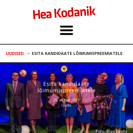
UUDISED
ESITA KANDIDAATE LÕIMUMISPREEMIATELE
Esita kandidaate
lõimumispreemiatele
25. august 2023
Uudis
Foto: Sven Tupits