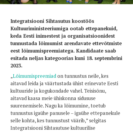
Integratsiooni Sihtasutus koostöös
Kultuuriministeeriumiga ootab ettepanekuid,
keda Eesti inimestest ja organisatsioonidest
tunnustada lõimumist arendavate ettevõtmiste
eest lõimumispreemiatega. Kandidaate saab
esitada neljas kategoorias kuni 18. septembrini
2023.
„
Lõimumispreemiad
on tunnustus neile, kes
aitavad leida ja väärtustada ühist erinevate Eesti
kultuuride ja kogukondade vahel. Teisisõnu,
aitavad kaasa meie ühiskonna sidususe
suurenemisele. Nagu ka lõimumine, toetub
tunnustus igaühe panusele – igaühe ettepanekule
selle kohta, kes tunnustust väärib,” selgitas
Integratsiooni Sihtasutuse kultuurilise