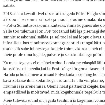
isikuks.
2018. aasta kevadtalvel otsustati sulgeda Põlva Haigla sü
aktsiooni osakonna kaitseks ja moodustasime omakorda u
– Põlva Sünnitusosakonna Kaitseks. Sinna kogunes ühe ööp
Selle töö tulemusel on PSK töötanud läbi iga pisemagi detai
sünnitusosakonnal säilida. Ja sel tööl ei näi lõppu olevat
infoallikas, kus sünnitusosakonnaga seotud arengul kätt p
usalduslik suhe inimestega, kellele toimuv korda läheb nin
meie poole oma lugude, palvete ja seisukohtadega pöörd
Ka meie tegevus ei ole ühekordne. Loodame edaspidi läh
koostööst nii meedia kui ka Eesti kõige kõrgemal tasemel o
Harida ja hoida meie armsaid Põlva kodanikke ning hoida nei
kavatsetakse ilma kodanikega arutamata ellu viia plaane
liikumises ja arenemises. Oleme head partnerid kõigile, kes
empaatilised ja mõistavad, mida kogukonnale tegelikult ta
Meie tuleviku suund on jagada teadmisi ja kogemusi võimalik