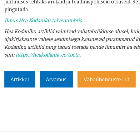
juhtimises tehtaks arukaid ja teadmispõhiseid otsuseid. Se
pingutada.
Ilmus Hea Kodaniku talvenumbris.
Hea Kodaniku artiklid valmivad vabatahtlikkuse alusel, kuid
ajakirjakaante vahele seadmisega kaasnevad paratamatud ku
Kodaniku artiklid ning tahad toetada nende ilmumist ka eda
siin:
https://heakodanik.ee/toeta
.
Artikkel
Arvamus
Vabaühenduste Liit