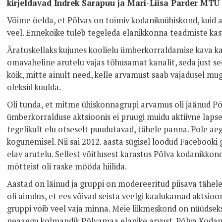
kirjeldavad Indrek Sarapuu ja Mari-Liisa Parder MTÜ
Võime öelda, et Põlvas on toimiv kodanikuühiskond, kuid 
veel. Ennekõike tuleb tegeleda elanikkonna teadmiste ka
Äratuskellaks kujunes koolielu ümberkorraldamise kava kah
omavaheline arutelu vajas tõhusamat kanalit, seda just se
kõik, mitte ainult need, kelle arvamust saab vajadusel mu
oleksid kuulda.
Oli tunda, et mitme ühiskonnagrupi arvamus oli jäänud Põ
ümberkorralduse aktsioonis ei pruugi muidu aktiivne laps
tegelikult elu otseselt puudutavad, tähele panna. Pole aeg
kogunemisel. Nii sai 2012. aasta sügisel loodud Facebooki 
elav arutelu. Sellest võitlusest karastus Põlva kodanikkon
mõtteist oli raske mööda hiilida.
Aastad on läinud ja gruppi on modereeritud piisava tähel
oli aimdus, et ees võivad seista veelgi kaalukamad aktsio
gruppi võib veel vaja minna. Meie liikmeskond on nüüdseks
peaaegu kolmandik Põlvamaa elanike arvust. Põlva Kodanik