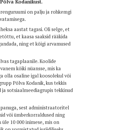
 Põlva Kodanikust.
arenguruumi on palju ja rohkemgi
svatamisega.
eksa aastat tagasi. Oli selge, et
etõttu, et kaasa saaksid rääkida
gandada, ning et kõigi arvamused
lvas tagaplaanile. Koolide
evanem kõiki nüansse, mis ka
a olla osaline igal koosolekul või
grupp Põlva Kodanik, kus tekkis
d ja sotsiaalmeediagrupis tekkinud
epanuga, sest administraatoritel
onid või ümberkorraldused ning
 üle 10 000 inimese, mis on
 on vormistatud juriidiliseks