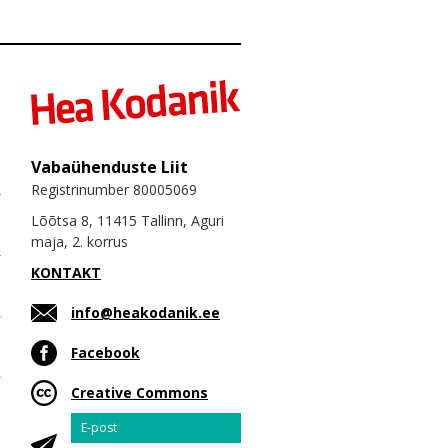
Vabaühenduste Liit
Registrinumber 80005069
Lõõtsa 8, 11415 Tallinn, Aguri
maja, 2. korrus
KONTAKT
info@heakodanik.ee
Facebook
Creative Commons
Email