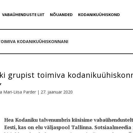
VABAÜHENDUSTE LIIT
NÕUANDED
KODANIKUÜHISKOND
TOIMIVA KODANIKUÜHISKONNANI
ki grupist toimiva kodanikuühiskon
a Mari-Liisa Parder
|
27. jaanuar 2020
Hea Kodaniku talvenumbris küsisime vabaühendustelt j
Eesti, kas on elu väljaspool Tallinna. Sotsiaalmeedia