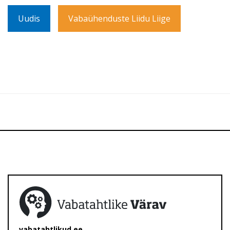
Uudis
Vabaühenduste Liidu Liige
vabatahtlikud.ee