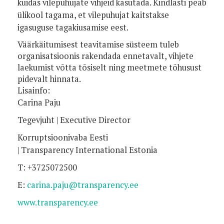
kuidas vilepuhujate vihjeid kasutada. Kindlasti peab
ülikool tagama, et vilepuhujat kaitstakse
igasuguse tagakiusamise eest.
Väärkäitumisest teavitamise süsteem tuleb
organisatsioonis rakendada ennetavalt, vihjete
laekumist võtta tõsiselt ning meetmete tõhusust
pidevalt hinnata.
Lisainfo:
Carina Paju
Tegevjuht | Executive Director
Korruptsioonivaba Eesti
| Transparency International Estonia
T: +3725072500
E:
carina.paju@transparency.ee
www.transparency.ee