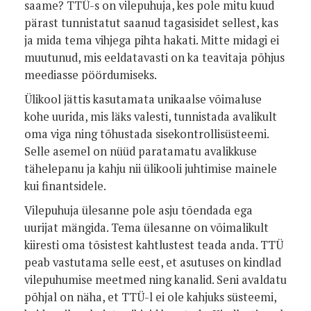
saame? TTÜ-s on vilepuhuja, kes pole mitu kuud
pärast tunnistatut saanud tagasisidet sellest, kas
ja mida tema vihjega pihta hakati. Mitte midagi ei
muutunud, mis eeldatavasti on ka teavitaja põhjus
meediasse pöördumiseks.
Ülikool jättis kasutamata unikaalse võimaluse
kohe uurida, mis läks valesti, tunnistada avalikult
oma viga ning tõhustada sisekontrollisüsteemi.
Selle asemel on nüüd paratamatu avalikkuse
tähelepanu ja kahju nii ülikooli juhtimise mainele
kui finantsidele.
Vilepuhuja ülesanne pole asju tõendada ega
uurijat mängida. Tema ülesanne on võimalikult
kiiresti oma tõsistest kahtlustest teada anda. TTÜ
peab vastutama selle eest, et asutuses on kindlad
vilepuhumise meetmed ning kanalid. Seni avaldatu
põhjal on näha, et TTÜ-l ei ole kahjuks süsteemi,