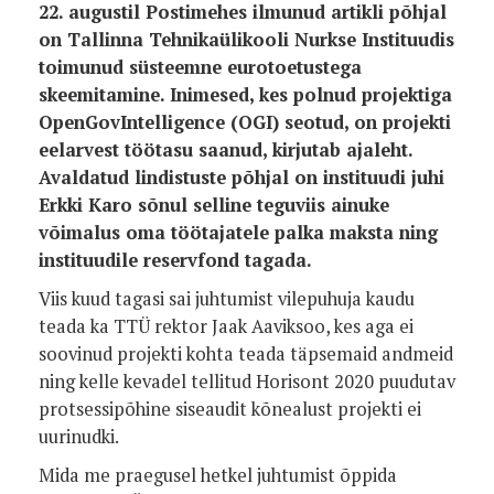
22. augustil Postimehes ilmunud artikli põhjal
on Tallinna Tehnikaülikooli Nurkse Instituudis
toimunud süsteemne eurotoetustega
skeemitamine. Inimesed, kes polnud projektiga
OpenGovIntelligence (OGI) seotud, on projekti
eelarvest töötasu saanud, kirjutab ajaleht.
Avaldatud lindistuste põhjal on instituudi juhi
Erkki Karo sõnul selline teguviis ainuke
võimalus oma töötajatele palka maksta ning
instituudile reservfond tagada.
Viis kuud tagasi sai juhtumist vilepuhuja kaudu
teada ka TTÜ rektor Jaak Aaviksoo, kes aga ei
soovinud projekti kohta teada täpsemaid andmeid
ning kelle kevadel tellitud Horisont 2020 puudutav
protsessipõhine siseaudit kõnealust projekti ei
uurinudki.
Mida me praegusel hetkel juhtumist õppida