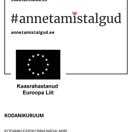
annetamistalgud.ee
KODANIKURUUM
KODANIKUÜHISKONNA NÄDALAKIRI