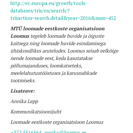
http://ec.europa.eu/growth/tools-
databases/tris/en/search/?
trisaction=search.detail&year=2016&num=452
MTÜ loomade eestkoste organisatsioon
Loomus
tegeleb loomade huvide ja õiguste
kaitsega ning loomade huvide esindamisega
ühiskondlikes aruteludes. Loomus seisab eelkõige
nende loomade eest, keda kasutatakse
põllumajanduses, loomkatseteks,
meelelahutustööstuses ja karusnahkade
tootmiseks.
Lisateave:
Annika Lepp
Kommunikatsioonijuht
Loomade eestkoste organisatsioon Loomus
+372 5516564
,
annika@loomus.ee