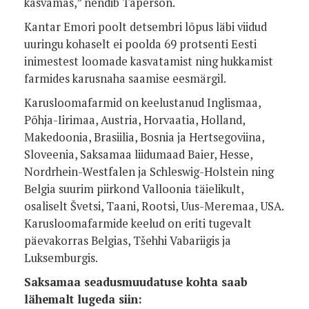
kasvamas,” nendib Taperson.
Kantar Emori poolt detsembri lõpus läbi viidud
uuringu kohaselt ei poolda 69 protsenti Eesti
inimestest loomade kasvatamist ning hukkamist
farmides karusnaha saamise eesmärgil.
Karusloomafarmid on keelustanud Inglismaa,
Põhja-Iirimaa, Austria, Horvaatia, Holland,
Makedoonia, Brasiilia, Bosnia ja Hertsegoviina,
Sloveenia, Saksamaa liidumaad Baier, Hesse,
Nordrhein-Westfalen ja Schleswig-Holstein ning
Belgia suurim piirkond Valloonia täielikult,
osaliselt Švetsi, Taani, Rootsi, Uus-Meremaa, USA.
Karusloomafarmide keelud on eriti tugevalt
päevakorras Belgias, Tšehhi Vabariigis ja
Luksemburgis.
Saksamaa seadusmuudatuse kohta saab
lähemalt lugeda siin: