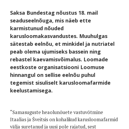
Saksa Bundestag nõustus 18. mail
seaduseelnõuga, mis näeb ette
karmistunud nõuded
karusloomakasvandustes. Muuhulgas
sätestab eelnõu, et minkidel ja nutriatel
peab olema ujumiseks bassein ning
rebastel kaevamisvõimalus. Loomade
eestkoste organisatsiooni Loomuse
hinnangul on sellise eelnõu puhul
tegemist sisuliselt karusloomafarmide
keelustamisega.
“Samasuguste heaolunõuete vastuvõtmine
Itaalias ja Šveitsis on kohalikud karusloomafarmid
välja suretanud ja uusi pole rajatud, sest