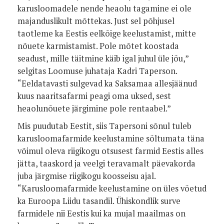
karusloomadele nende heaolu tagamine ei ole
majanduslikult mõttekas. Just sel põhjusel
taotleme ka Eestis eelkõige keelustamist, mitte
nõuete karmistamist. Pole mõtet koostada
seadust, mille täitmine käib igal juhul üle jõu,”
selgitas Loomuse juhataja Kadri Taperson.
“Eeldatavasti sulgevad ka Saksamaa allesjäänud
kuus naaritsafarmi peagi oma uksed, sest
heaolunõuete järgimine pole rentaabel.”
Mis puudutab Eestit, siis Tapersoni sõnul tuleb
karusloomafarmide keelustamine sõltumata täna
võimul oleva riigikogu otsusest farmid Eestis alles
jätta, taaskord ja veelgi teravamalt päevakorda
juba järgmise riigikogu koosseisu ajal.
“Karusloomafarmide keelustamine on üles võetud
ka Euroopa Liidu tasandil. Ühiskondlik surve
farmidele nii Eestis kui ka mujal maailmas on