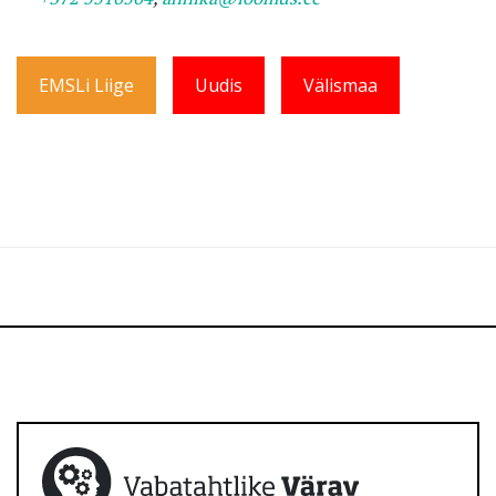
EMSLi Liige
Uudis
Välismaa