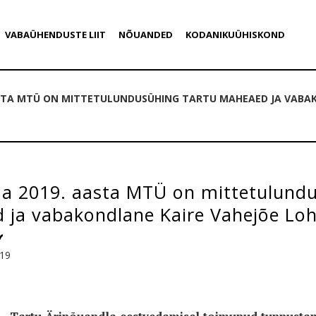
VABAÜHENDUSTE LIIT
NÕUANDED
KODANIKUÜHISKOND
STA MTÜ ON MITTETULUNDUSÜHING TARTU MAHEAED JA VABAK
a 2019. aasta MTÜ on mittetulundu
 ja vabakondlane Kaire Vahejõe Loh
019