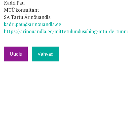
Kadri Pau
MTÜ konsultant
SA Tartu Ärinõuandla
kadri.pau@arinouandla.ee
https://arinouandla.ee/mittetulundusuhing/mtu-de-tunn
Uudis
Vahvad