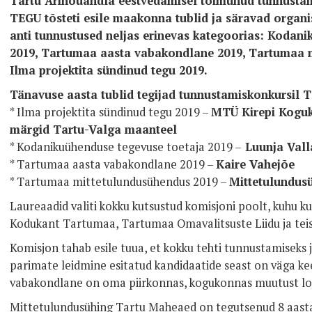
Tartu Ärinõuandla eestvedamisel toimunud tunnusta
TEGU tõsteti esile maakonna tublid ja säravad organi
anti tunnustused neljas erinevas kategoorias: Kodani
2019, Tartumaa aasta vabakondlane 2019, Tartumaa m
Ilma projektita sündinud tegu 2019.
Tänavuse aasta tublid tegijad tunnustamiskonkursil
* Ilma projektita sündinud tegu 2019 –
MTÜ Kirepi Koguk
märgid Tartu-Valga maanteel
* Kodanikuühenduse tegevuse toetaja 2019 –
Luunja Vall
* Tartumaa aasta vabakondlane 2019 –
Kaire Vahejõe
* Tartumaa mittetulundusühendus 2019 –
Mittetulundus
Laureaadid valiti kokku kutsustud komisjoni poolt, kuhu k
Kodukant Tartumaa, Tartumaa Omavalitsuste Liidu ja teis
Komisjon tahab esile tuua, et kokku tehti tunnustamiseks
parimate leidmine esitatud kandidaatide seast on väga ke
vabakondlane on oma piirkonnas, kogukonnas muutust lo
Mittetulundusühing Tartu Maheaed on tegutsenud 8 aastat