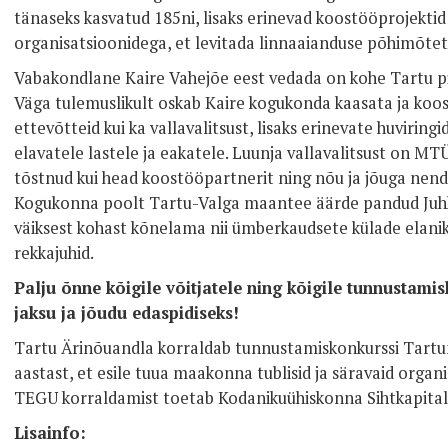
tänaseks kasvatud 185ni, lisaks erinevad koostööprojektid
organisatsioonidega, et levitada linnaaianduse põhimõtet j
Vabakondlane Kaire Vahejõe eest vedada on kohe Tartu pii
Väga tulemuslikult oskab Kaire kogukonda kaasata ja koost
ettevõtteid kui ka vallavalitsust, lisaks erinevate huvirin
elavatele lastele ja eakatele. Luunja vallavalitsust on MT
tõstnud kui head koostööpartnerit ning nõu ja jõuga nend
Kogukonna poolt Tartu-Valga maantee äärde pandud Juhhu
väiksest kohast kõnelama nii ümberkaudsete külade elanikud
rekkajuhid.
Palju õnne kõigile võitjatele ning kõigile tunnustamis
jaksu ja jõudu edaspidiseks!
Tartu Ärinõuandla korraldab tunnustamiskonkurssi Tart
aastast, et esile tuua maakonna tublisid ja säravaid orga
TEGU korraldamist toetab Kodanikuühiskonna Sihtkapital
Lisainfo: