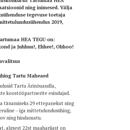
miskonkursil Tartumaa HEA
satsioonid ning inimesed. Välja
kuühenduse tegevuse toetaja
ittetulundusühendus 2019,
 Tartumaa HEA TEGU on:
ond ja Juhhuu!, Ehhee!, Ohhoo!
avalitsus
ühing Tartu Maheaed
uulusid Tartu Ärinõuandla,
te koostööpartnerite esindajad.
 ja tänamiseks 29 ettepanekut ning
eruline – iga mittetulundusühing,
ov ning hindamatu.
, algsest 22st maaharijast on