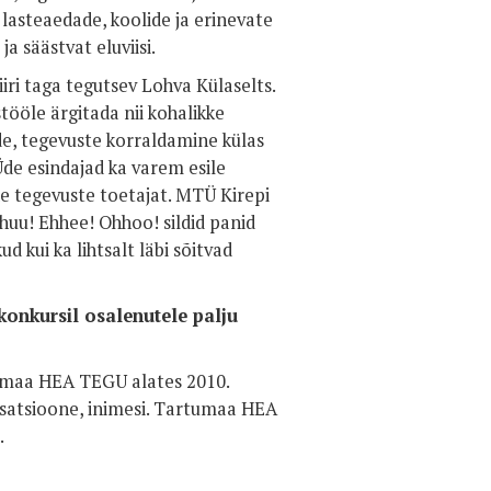
 lasteaedade, koolide ja erinevate
a säästvat eluviisi.
ri taga tegutsev Lohva Külaselts.
ööle ärgitada nii kohalikke
gide, tegevuste korraldamine külas
Üde esindajad ka varem esile
e tegevuste toetajat. MTÜ Kirepi
u! Ehhee! Ohhoo! sildid panid
 kui ka lihtsalt läbi sõitvad
konkursil osalenutele palju
umaa HEA TEGU alates 2010.
nisatsioone, inimesi. Tartumaa HEA
.