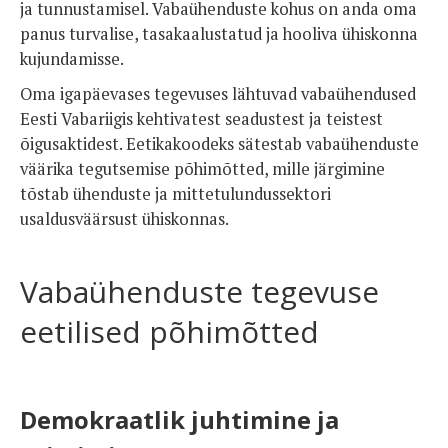
ja tunnustamisel. Vabaühenduste kohus on anda oma
panus turvalise, tasakaalustatud ja hooliva ühiskonna
kujundamisse.
Oma igapäevases tegevuses lähtuvad vabaühendused
Eesti Vabariigis kehtivatest seadustest ja teistest
õigusaktidest. Eetikakoodeks sätestab vabaühenduste
väärika tegutsemise põhimõtted, mille järgimine
tõstab ühenduste ja mittetulundussektori
usaldusväärsust ühiskonnas.
Vabaühenduste tegevuse
eetilised põhimõtted
Demokraatlik juhtimine ja