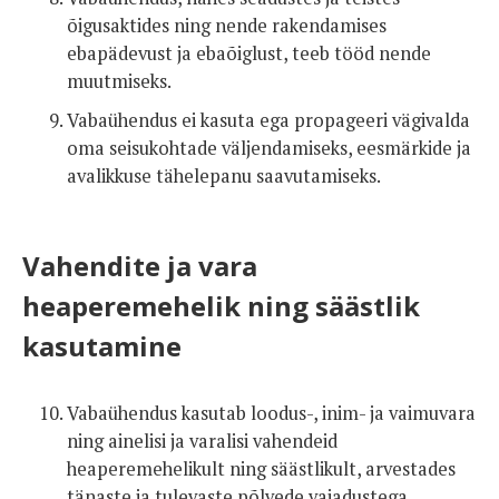
õigusaktides ning nende rakendamises
ebapädevust ja ebaõiglust, teeb tööd nende
muutmiseks.
Vabaühendus ei kasuta ega propageeri vägivalda
oma seisukohtade väljendamiseks, eesmärkide ja
avalikkuse tähelepanu saavutamiseks.
Vahendite ja vara
heaperemehelik ning säästlik
kasutamine
Vabaühendus kasutab loodus-, inim- ja vaimuvara
ning ainelisi ja varalisi vahendeid
heaperemehelikult ning säästlikult, arvestades
tänaste ja tulevaste põlvede vajadustega.