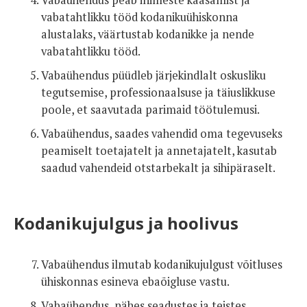
Vabaühendus peab inimeste kaasamist ja
vabatahtlikku tööd kodanikuühiskonna
alustalaks, väärtustab kodanikke ja nende
vabatahtlikku tööd.
Vabaühendus püüdleb järjekindlalt oskusliku
tegutsemise, professionaalsuse ja täiuslikkuse
poole, et saavutada parimaid töötulemusi.
Vabaühendus, saades vahendid oma tegevuseks
peamiselt toetajatelt ja annetajatelt, kasutab
saadud vahendeid otstarbekalt ja sihipäraselt.
Kodanikujulgus ja hoolivus
Vabaühendus ilmutab kodanikujulgust võitluses
ühiskonnas esineva ebaõigluse vastu.
Vabaühendus, nähes seadustes ja teistes