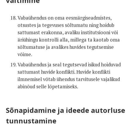
vältimine
Vabaühendus on oma eesmärgiseadmistes,
otsustes ja tegevuses sõltumatu ning hoidub
sattumast erakonna, avaliku institutsiooni või
äriühingu kontrolli alla, millega ta kaotab oma
sõltumatuse ja avalikes huvides tegutsemise
võime.
Vabaühendus ja seal tegutsevad isikud hoiduvad
sattumast huvide konflikti. Huvide konflikti
ilmnemisel võtab ühendus tarvitusele vajalikud
abinõud selle lõpetamiseks.
Sõnapidamine ja ideede autorluse
tunnustamine