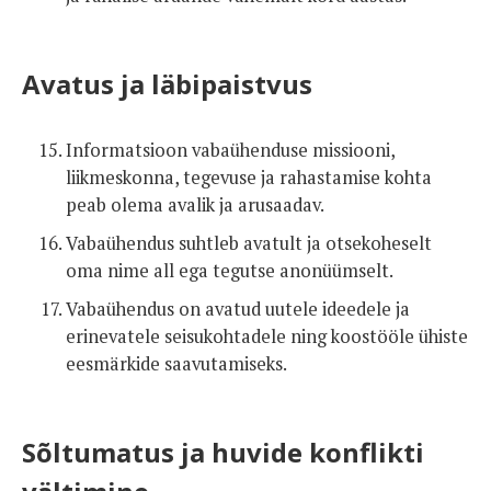
Avatus ja läbipaistvus
Informatsioon vabaühenduse missiooni,
liikmeskonna, tegevuse ja rahastamise kohta
peab olema avalik ja arusaadav.
Vabaühendus suhtleb avatult ja otsekoheselt
oma nime all ega tegutse anonüümselt.
Vabaühendus on avatud uutele ideedele ja
erinevatele seisukohtadele ning koostööle ühiste
eesmärkide saavutamiseks.
Sõltumatus ja huvide konflikti