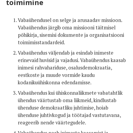
toimimine
Vabaühendusel on selge ja arusaadav missioon.
Vabaühendus järgib oma missiooni täitmisel
põhikirja, sisemisi dokumente ja organisatsiooni
toimimisstandardeid.
Vabaühendus väljendab ja esindab inimeste
erinevaid huvisid ja vajadusi. Vabaühendus kaasab
inimesi rahvahariduse, osalusdemokraatia,
eestkoste ja muude vormide kaudu
kodanikuühiskonna edendamisse.
Vabaühendus kui ühiskonnaliikmete vabatahtlik
ühendus väärtustab oma liikmeid, kindlustab
ühenduse demokraatliku juhtimise, hoiab
ühenduse juhtivkogud ja töötajad vastutavana,
reageerib nende väärtegudele.