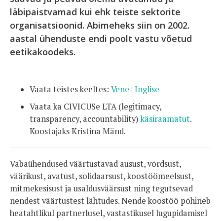
läbipaistvamad kui ehk teiste sektorite
organisatsioonid. Abimeheks siin on 2002.
aastal ühenduste endi poolt vastu võetud
eetikakoodeks.
Vaata teistes keeltes:
Vene
|
Inglise
Vaata ka CIVICUSe LTA (legitimacy,
transparency, accountability)
käsiraamatut
.
Koostajaks Kristina Mänd.
Vabaühendused väärtustavad ausust, võrdsust,
väärikust, avatust, solidaarsust, koostöömeelsust,
mitmekesisust ja usaldusväärsust ning tegutsevad
nendest väärtustest lähtudes. Nende koostöö põhineb
heatahtlikul partnerlusel, vastastikusel lugupidamisel