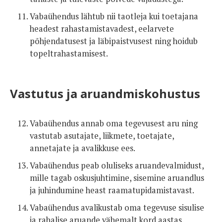
Vabaühendus lähtub nii taotleja kui toetajana
headest rahastamistavadest, eelarvete
põhjendatusest ja läbipaistvusest ning hoidub
topeltrahastamisest.
Vastutus ja aruandmiskohustus
Vabaühendus annab oma tegevusest aru ning
vastutab asutajate, liikmete, toetajate,
annetajate ja avalikkuse ees.
Vabaühendus peab oluliseks aruandevalmidust,
mille tagab oskusjuhtimine, sisemine aruandlus
ja juhindumine heast raamatupidamistavast.
Vabaühendus avalikustab oma tegevuse sisulise
ja rahalise aruande vähemalt kord aastas.