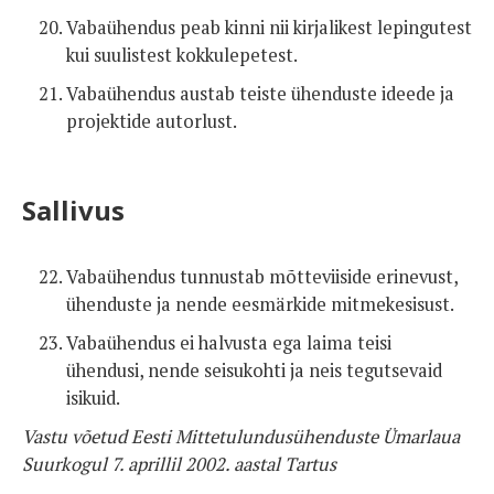
Vabaühendus peab kinni nii kirjalikest lepingutest
kui suulistest kokkulepetest.
Vabaühendus austab teiste ühenduste ideede ja
projektide autorlust.
Sallivus
Vabaühendus tunnustab mõtteviiside erinevust,
ühenduste ja nende eesmärkide mitmekesisust.
Vabaühendus ei halvusta ega laima teisi
ühendusi, nende seisukohti ja neis tegutsevaid
isikuid.
Vastu võetud Eesti Mittetulundusühenduste Ümarlaua
Suurkogul 7. aprillil 2002. aastal Tartus