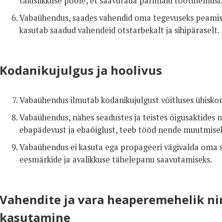
täiuslikkuse poole, et saavutada parimaid töötulemusi.
Vabaühendus, saades vahendid oma tegevuseks peamisel
kasutab saadud vahendeid otstarbekalt ja sihipäraselt.
Kodanikujulgus ja hoolivus
Vabaühendus ilmutab kodanikujulgust võitluses ühiskon
Vabaühendus, nähes seadustes ja teistes õigusaktides
ebapädevust ja ebaõiglust, teeb tööd nende muutmise
Vabaühendus ei kasuta ega propageeri vägivalda oma 
eesmärkide ja avalikkuse tähelepanu saavutamiseks.
Vahendite ja vara heaperemehelik ni
kasutamine