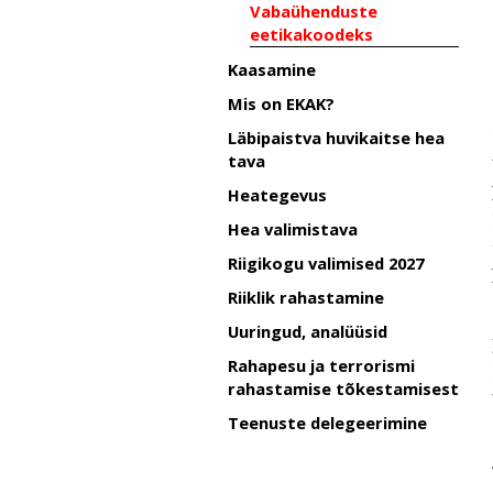
Vabaühenduste
eetikakoodeks
Kaasamine
Mis on EKAK?
Läbipaistva huvikaitse hea
tava
Heategevus
Hea valimistava
Riigikogu valimised 2027
Riiklik rahastamine
Uuringud, analüüsid
Rahapesu ja terrorismi
rahastamise tõkestamisest
Teenuste delegeerimine