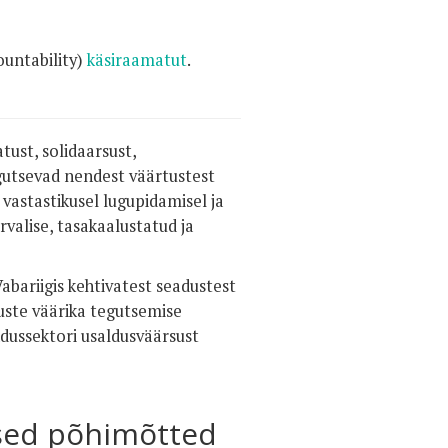
ountability)
käsiraamatut
.
tust, solidaarsust,
gutsevad nendest väärtustest
vastastikusel lugupidamisel ja
alise, tasakaalustatud ja
bariigis kehtivatest seadustest
uste väärika tegutsemise
dussektori usaldusväärsust
ised põhimõtted