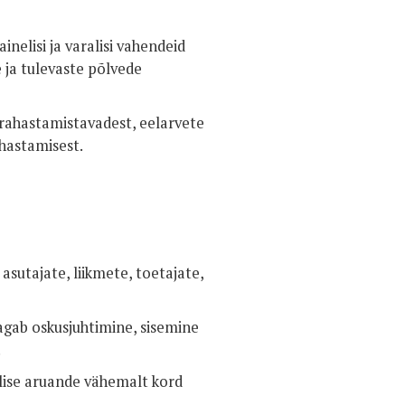
nelisi ja varalisi vahendeid
 ja tulevaste põlvede
 rahastamistavadest, eelarvete
ahastamisest.
sutajate, liikmete, toetajate,
agab oskusjuhtimine, sisemine
.
alise aruande vähemalt kord