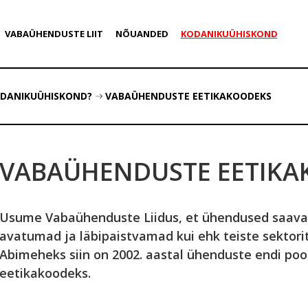
VABAÜHENDUSTE LIIT
NÕUANDED
KODANIKUÜHISKOND
ODANIKUÜHISKOND?
VABAÜHENDUSTE EETIKAKOODEKS
VABAÜHENDUSTE EETIKA
Usume Vabaühenduste Liidus, et ühendused saava
avatumad ja läbipaistvamad kui ehk teiste sektorit
Abimeheks siin on 2002. aastal ühenduste endi poo
eetikakoodeks.