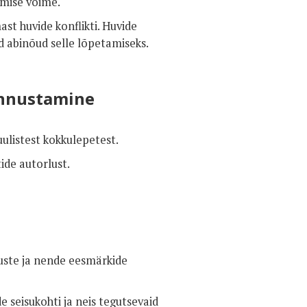
emise võime.
st huvide konflikti. Huvide
ud abinõud selle lõpetamiseks.
unnustamine
uulistest kokkulepetest.
ide autorlust.
uste ja nende eesmärkide
e seisukohti ja neis tegutsevaid