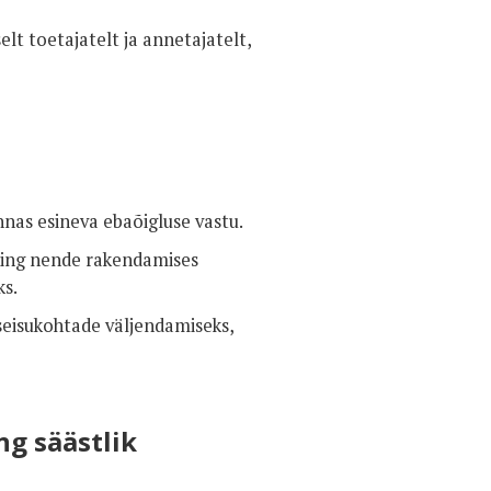
t toetajatelt ja annetajatelt,
nas esineva ebaõigluse vastu.
 ning nende rakendamises
ks.
seisukohtade väljendamiseks,
ng säästlik