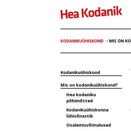
KODANIKUÜHISKOND
MIS ON K
Kodanikuühiskond
Mis on kodanikuühiskond?
Hea kodaniku
põhimõtted
Kodanikuühiskonna
lühisõnastik
Osalemisvõimalused