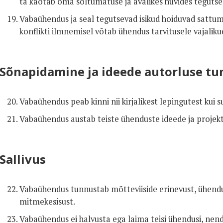
ta kaotab oma sõltumatuse ja avalikes huvides teguts
Vabaühendus ja seal tegutsevad isikud hoiduvad sattuma
konflikti ilmnemisel võtab ühendus tarvitusele vajalik
Sõnapidamine ja ideede autorluse t
Vabaühendus peab kinni nii kirjalikest lepingutest kui s
Vabaühendus austab teiste ühenduste ideede ja projekt
Sallivus
Vabaühendus tunnustab mõtteviiside erinevust, ühend
mitmekesisust.
Vabaühendus ei halvusta ega laima teisi ühendusi, nend