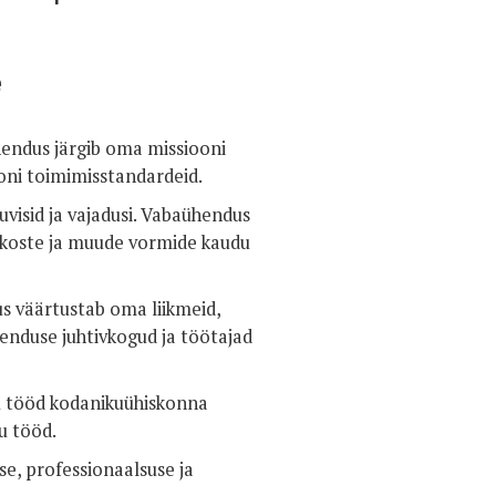
e
endus järgib oma missiooni
ooni toimimisstandardeid.
visid ja vajadusi. Vabaühendus
tkoste ja muude vormide kaudu
s väärtustab oma liikmeid,
enduse juhtivkogud ja töötajad
u tööd kodanikuühiskonna
u tööd.
se, professionaalsuse ja