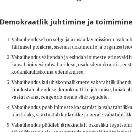
Demokraatlik juhtimine ja toimimin
Vabaühendusel on selge ja arusaadav missioon. Vabaüh
täitmisel põhikirja, sisemisi dokumente ja organisatsi
Vabaühendus väljendab ja esindab inimeste erinevaid hu
kaasab inimesi rahvahariduse, osalusdemokraatia, ees
kodanikuühiskonna edendamisse.
Vabaühendus kui ühiskonnaliikmete vabatahtlik ühendu
kindlustab ühenduse demokraatliku juhtimise, hoiab üh
vastutavana, reageerib nende väärtegudele.
Vabaühendus peab inimeste kaasamist ja vabatahtlikk
alustalaks, väärtustab kodanikke ja nende vabatahtlikk
Vabaühendus püüdleb järjekindlalt oskusliku tegutsemi