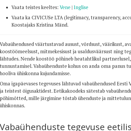
Vaata teistes keeltes:
Vene
|
Inglise
Vaata ka CIVICUSe LTA (legitimacy, transparency, acc
Koostajaks Kristina Mänd.
Vabaühendused väärtustavad ausust, võrdsust, väärikust, ava
koostöömeelsust, mitmekesisust ja usaldusväärsust ning te
lähtudes. Nende koostöö põhineb heatahtlikul partnerlusel, 
tunnustamisel. Vabaühenduste kohus on anda oma panus turv
hooliva ühiskonna kujundamisse.
Oma igapäevases tegevuses lähtuvad vabaühendused Eesti Va
ja teistest õigusaktidest. Eetikakoodeks sätestab vabaühend
põhimõtted, mille järgimine tõstab ühenduste ja mittetulun
ühiskonnas.
Vabaühenduste tegevuse eetil