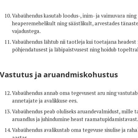
Vabaühendus kasutab loodus-, inim- ja vaimuvara ning ai
heaperemehelikult ning säästlikult, arvestades tänaste
vajadustega.
Vabaühendus lähtub nii taotleja kui toetajana headest
põhjendatusest ja läbipaistvusest ning hoidub topeltr
Vastutus ja aruandmiskohustus
Vabaühendus annab oma tegevusest aru ning vastutab a
annetajate ja avalikkuse ees.
Vabaühendus peab oluliseks aruandevalmidust, mille t
aruandlus ja juhindumine heast raamatupidamistavast
Vabaühendus avalikustab oma tegevuse sisulise ja rah
aastas.