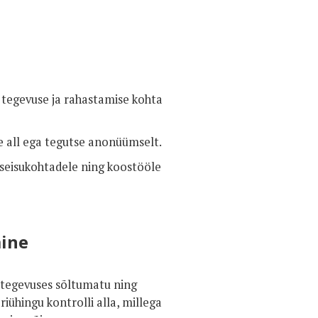
 tegevuse ja rahastamise kohta
 all ega tegutse anonüümselt.
 seisukohtadele ning koostööle
mine
 tegevuses sõltumatu ning
riühingu kontrolli alla, millega