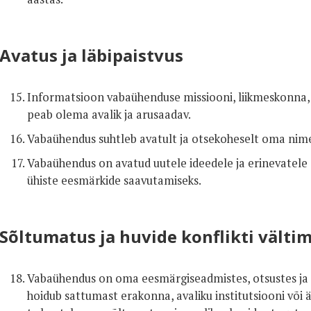
Avatus ja läbipaistvus
Informatsioon vabaühenduse missiooni, liikmeskonna,
peab olema avalik ja arusaadav.
Vabaühendus suhtleb avatult ja otsekoheselt oma nime
Vabaühendus on avatud uutele ideedele ja erinevatele
ühiste eesmärkide saavutamiseks.
Sõltumatus ja huvide konflikti välti
Vabaühendus on oma eesmärgiseadmistes, otsustes ja
hoidub sattumast erakonna, avaliku institutsiooni või ä