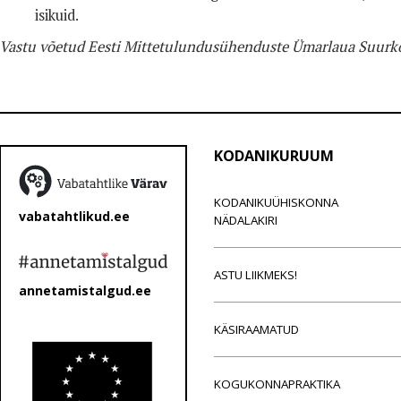
isikuid.
Vastu võetud Eesti Mittetulundusühenduste Ümarlaua Suurkogul
KODANIKURUUM
KODANIKUÜHISKONNA
vabatahtlikud.ee
NÄDALAKIRI
ASTU LIIKMEKS!
annetamistalgud.ee
KÄSIRAAMATUD
KOGUKONNAPRAKTIKA