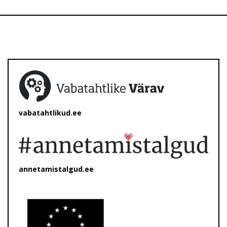
vabatahtlikud.ee
annetamistalgud.ee