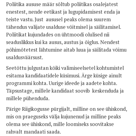
Poliitika aususe määr sõltub poliitikas osalejatest
enestest, nende eetikast ja lugupidamisest enda ja
teiste vastu. Just aususel peaks olema suurem
tähendus valijate usalduse võitmisel ja säilitamisel.
Poliitikat kujundades on ühtmoodi olulised nii
seaduslikkus kui ka ausus, austus ja õiglus. Nendest
põhimõtetest lähtumine aitab luua ja säilitada võimu
usaldusväärsust.
Seetõttu julgustan kõiki valimiseelsetel kohtumistel
esitama kandidaatidele küsimusi. Ärge küsige ainult
programmi kohta. Uurige ideede ja aadete kohta.
Täpsustage, millele kandidaat soovib keskenduda ja
millele pühenduda.
Pärige Riigikogusse pürgijalt, milline on see ühiskond,
mis on praeguseks välja kujunenud ja milline peaks
olema see ühiskond, mille loomiseks soovitakse
rahvalt mandaati saada.