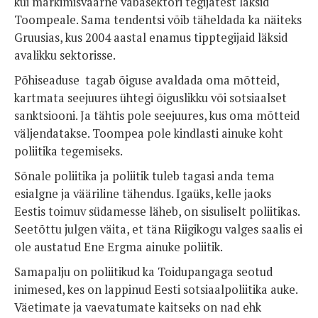
kui märkimisväärne vabasektori tegijatest läksid
Toompeale. Sama tendentsi võib täheldada ka näiteks
Gruusias, kus 2004 aastal enamus tipptegijaid läksid
avalikku sektorisse.
Põhiseaduse tagab õiguse avaldada oma mõtteid,
kartmata seejuures ühtegi õiguslikku või sotsiaalset
sanktsiooni. Ja tähtis pole seejuures, kus oma mõtteid
väljendatakse. Toompea pole kindlasti ainuke koht
poliitika tegemiseks.
Sõnale poliitika ja poliitik tuleb tagasi anda tema
esialgne ja vääriline tähendus. Igaüks, kelle jaoks
Eestis toimuv südamesse läheb, on sisuliselt poliitikas.
Seetõttu julgen väita, et täna Riigikogu valges saalis ei
ole austatud Ene Ergma ainuke poliitik.
Samapalju on poliitikud ka Toidupangaga seotud
inimesed, kes on lappinud Eesti sotsiaalpoliitika auke.
Väetimate ja vaevatumate kaitseks on nad ehk