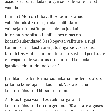
asjades kaasa rääkida? Julgen sellisele väitele vastu
vaielda.
Lennart Meri on tabavalt iseloomustanud
vabaühenduste rolli: „ kodanikuühiskonna ja
valitsejate koostöö peaks olema justkui
informatsioonikanal, mille ühes otsas on
kodanikeühendused, kes kogevad valitsuse ja riigi
toimimise viljakust või viljatust igapäevases elus.
Kanali teises otsas on poliitilised otsustajad ja otsuste
elluviijad, kelle vastutus on suur, kuid kodanike
igapäevaelu tundmine kasin.“
Järelikult peab informatsioonikanali mõlemas otsas
jätkuma kõnetajaid ja kuulajaid. Vastasel juhul
kodanikeühiskond lihtsalt ei toimi.
Ajaloos tagasi vaadates võib märgata, et
kodanikeühiskond on nõrgenenud 90.aastate alguses