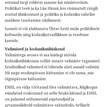
astunud isegi rohkem samme kui ministeerium.
Poliitikat teeb ju ka Liia Hänni, kes väsimatult räägib
avatud ühiskonnast ja poliitiku ja kodaniku vahelise
usalduse taastamise olulisusest.
Samuti ei või alahinnata Ühtse Eesti mõju poliitilisele
kultuurile ning kodanikuteadlikkuse ja teadvuse
kasvule.
Valimised ja kodanikuühiskond
Valimistega seoses ei saa kuidagi mööda
kodanikuühiskonna rollist ausate valimiste tagamisel.
Seaduslikud valimised ei tähenda alati ausaid valimisi.
Nii nagu seaduspärane käitumine ei ole sama, mis
õiguspärane käitumine.
EMSL on välja töötanud Hea valimistava, Riigikogus
esindatud erakonnad on selle heaks kiitnud ja EMSL
on palunud sõltumatuid asjatundjaid ja
arvamusliidreid valimistava valvuriteks. Selliselt