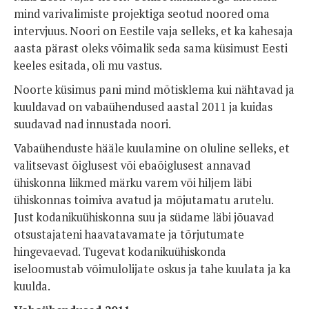
mind varivalimiste projektiga seotud noored oma
intervjuus. Noori on Eestile vaja selleks, et ka kahesaja
aasta pärast oleks võimalik seda sama küsimust Eesti
keeles esitada, oli mu vastus.
Noorte küsimus pani mind mõtisklema kui nähtavad ja
kuuldavad on vabaühendused aastal 2011 ja kuidas
suudavad nad innustada noori.
Vabaühenduste hääle kuulamine on oluline selleks, et
valitsevast õiglusest või ebaõiglusest annavad
ühiskonna liikmed märku varem või hiljem läbi
ühiskonnas toimiva avatud ja mõjutamatu arutelu.
Just kodanikuühiskonna suu ja südame läbi jõuavad
otsustajateni haavatavamate ja tõrjutumate
hingevaevad. Tugevat kodanikuühiskonda
iseloomustab võimulolijate oskus ja tahe kuulata ja ka
kuulda.