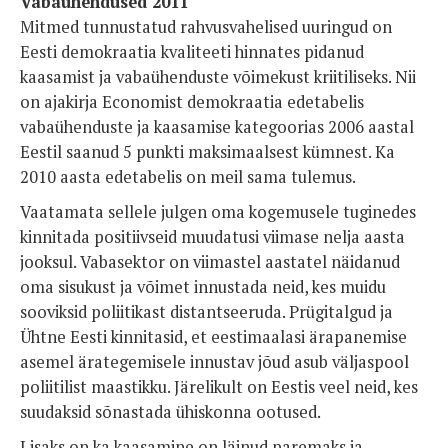
Vabaühendused 2011
Mitmed tunnustatud rahvusvahelised uuringud on
Eesti demokraatia kvaliteeti hinnates pidanud
kaasamist ja vabaühenduste võimekust kriitiliseks. Nii
on ajakirja Economist demokraatia edetabelis
vabaühenduste ja kaasamise kategoorias 2006 aastal
Eestil saanud 5 punkti maksimaalsest kümnest. Ka
2010 aasta edetabelis on meil sama tulemus.
Vaatamata sellele julgen oma kogemusele tuginedes
kinnitada positiivseid muudatusi viimase nelja aasta
jooksul. Vabasektor on viimastel aastatel näidanud
oma sisukust ja võimet innustada neid, kes muidu
sooviksid poliitikast distantseeruda. Prügitalgud ja
Ühtne Eesti kinnitasid, et eestimaalasi ärapanemise
asemel ärategemisele innustav jõud asub väljaspool
poliitilist maastikku. Järelikult on Eestis veel neid, kes
suudaksid sõnastada ühiskonna ootused.
Lisaks on ka kaasamine on läinud paremaks ja