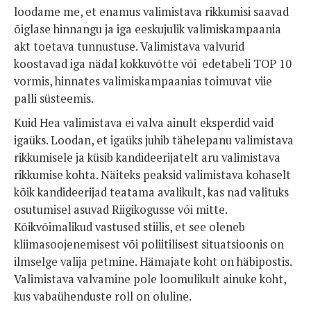
loodame me, et enamus valimistava rikkumisi saavad
õiglase hinnangu ja iga eeskujulik valimiskampaania
akt toetava tunnustuse. Valimistava valvurid
koostavad iga nädal kokkuvõtte või edetabeli TOP 10
vormis, hinnates valimiskampaanias toimuvat viie
palli süsteemis.
Kuid Hea valimistava ei valva ainult eksperdid vaid
igaüks. Loodan, et igaüks juhib tähelepanu valimistava
rikkumisele ja küsib kandideerijatelt aru valimistava
rikkumise kohta. Näiteks peaksid valimistava kohaselt
kõik kandideerijad teatama avalikult, kas nad valituks
osutumisel asuvad Riigikogusse või mitte.
Kõikvõimalikud vastused stiilis, et see oleneb
kliimasoojenemisest või poliitilisest situatsioonis on
ilmselge valija petmine. Hämajate koht on häbipostis.
Valimistava valvamine pole loomulikult ainuke koht,
kus vabaühenduste roll on oluline.