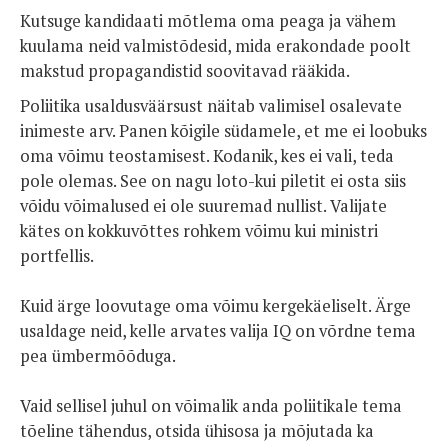
Kutsuge kandidaati mõtlema oma peaga ja vähem
kuulama neid valmistõdesid, mida erakondade poolt
makstud propagandistid soovitavad rääkida.
Poliitika usaldusväärsust näitab valimisel osalevate
inimeste arv. Panen kõigile südamele, et me ei loobuks
oma võimu teostamisest. Kodanik, kes ei vali, teda
pole olemas. See on nagu loto-kui piletit ei osta siis
võidu võimalused ei ole suuremad nullist. Valijate
kätes on kokkuvõttes rohkem võimu kui ministri
portfellis.
Kuid ärge loovutage oma võimu kergekäeliselt. Ärge
usaldage neid, kelle arvates valija IQ on võrdne tema
pea ümbermõõduga.
Vaid sellisel juhul on võimalik anda poliitikale tema
tõeline tähendus, otsida ühisosa ja mõjutada ka