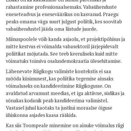
rahastamine professionaalsemaks. Vabaühenduste
eneseteadvus ja eneseväärikus on kasvanud. Praegu
peaks omama väga suurt julgust poliitik, kes soovitab
vabaühendustel jääda oma liistude juurde.
Miinuspoolele võib kanda asjaolu, et projektipõhisus ja
mitte kestvus ei võimalda vabasektoril järjepidevalt
poliitikat mõjutada. See teeb keeruliseks kuid mitte
võimatuks toimiva osalusdemokraatia ülesehitamise.
Lähenevate Riigikogu valimiste kontekstis ei saa
mööda küsimusest, kas poliitika tegemise ainsaks
võimaluseks on kandideerimine Riigikogusse. On
avaldatud arvamust meedias, et iga aktiivne, südikas ja
sõnakas kodanik peab kandideerima valimistel.
Vastasel juhul kaotaks ta justkui moraalse õiguse
ühiskonna asjades kaasa rääkida.
Kas siis Toompeale minemine on ainuke võimalus riigi