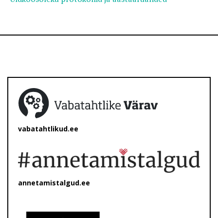
vabatahtlikud.ee
annetamistalgud.ee