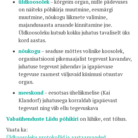
üldkoosolek
– kõrgeim organ, mille pädevuses
on näiteks põhikirja muutmine, eesmärgi
muutmine, nõukogu liikmete valimine,
majandusaasta aruande kinnitamine jne.
Üldkoosoleku kutsub kokku juhatus tavaliselt üks
kord aastas.
nõukogu
– seaduse mõttes volinike koosolek,
organisatsiooni pikemaajalist tegevust kavandav,
juhatuse tegevust juhendav ja igapäevase
tegevuse raamest väljuvaid küsimusi otsustav
organ.
meeskond
– eesotsas üheliikmelise (Kai
Klandorf) juhatusega korraldab igapäevast
tegevust ning viib ellu tegevuskava
Vabaühenduste Liidu põhikiri
on lühike, ent tõhus.
Vaata ka:
Üldkoosoleku protokollid ja aastaaruanded