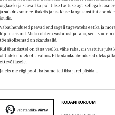
õiglaseks ja saavad ka poliitilise toetuse aga sellega kaasn
ju saladus suur eetikakriis ja usalduse langus institutsioonide
jõudis.
Vabaühendused peavad end sageli tugevateks eetika ja moraa
lõplik seisund. Mida rohkem vastutust ja raha, seda suurem
tõenäolisemad on skandaalid.
Kui ühendustel on täna veel ka vähe raha, siis vastutus juba
ohtudeks tuleb olla valmis. Et kodanikuühendused oleks jätkuv
ettevõtlusele.
Ja eks me riigi poolt katsume teil ikka järel püsida…
KODANIKURUUM