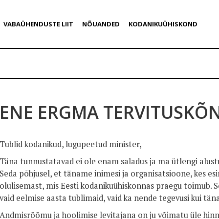
VABAÜHENDUSTE LIIT
NÕUANDED
KODANIKUÜHISKOND
ENE ERGMA TERVITUSKÕ
Tublid kodanikud, lugupeetud minister,
Täna tunnustatavad ei ole enam saladus ja ma ütlengi alus
Seda põhjusel, et täname inimesi ja organisatsioone, kes esi
olulisemast, mis Eesti kodanikuühiskonnas praegu toimub. S
vaid eelmise aasta tublimaid, vaid ka nende tegevusi kui täna
Andmisrõõmu ja hoolimise levitajana on ju võimatu üle hin