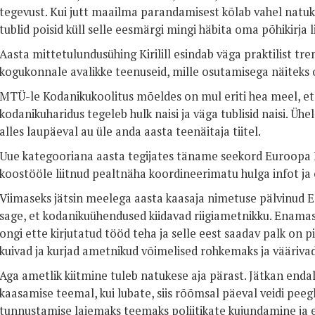
tegevust. Kui jutt maailma parandamisest kõlab vahel natuk
tublid poisid küll selle eesmärgi mingi häbita oma põhikirja l
Aasta mittetulundusühing Kirilill esindab väga praktilist tr
kogukonnale avalikke teenuseid, mille osutamisega näiteks 
MTÜ-le Kodanikukoolitus mõeldes on mul eriti hea meel, et 
kodanikuharidus tegeleb hulk naisi ja väga tublisid naisi. Ühel
alles laupäeval au üle anda aasta teenäitaja tiitel.
Uue kategooriana aasta tegijates täname seekord Euroopa Li
koostööle liitnud pealtnäha koordineerimatu hulga infot ja
Viimaseks jätsin meelega aasta kaasaja nimetuse pälvinud El
sage, et kodanikuühendused kiidavad riigiametnikku. Enamas
ongi ette kirjutatud tööd teha ja selle eest saadav palk on 
kuivad ja kurjad ametnikud võimelised rohkemaks ja vääriva
Aga ametlik kiitmine tuleb natukese aja pärast. Jätkan enda
kaasamise teemal, kui lubate, siis rõõmsal päeval veidi peeg
tunnustamise laiemaks teemaks poliitikate kujundamine ja 