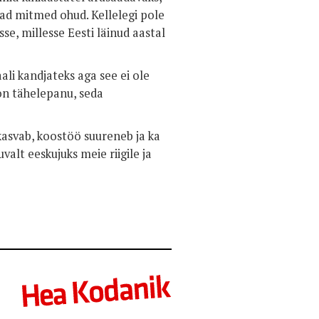
evad mitmed ohud. Kellelegi pole
sse, millesse Eesti läinud aastal
li kandjateks aga see ei ole
 on tähelepanu, seda
 kasvab, koostöö suureneb ja ka
alt eeskujuks meie riigile ja