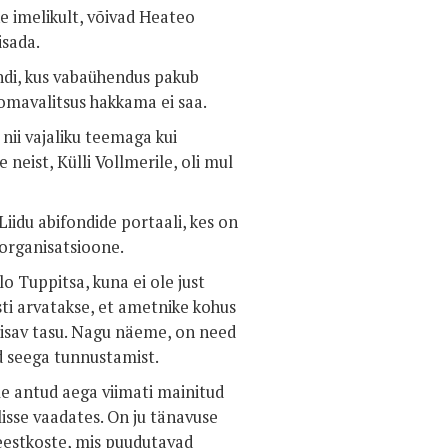
e imelikult, võivad Heateo
isada.
endi, kus vabaühendus pakub
omavalitsus hakkama ei saa.
nii vajaliku teemaga kui
e neist, Külli Vollmerile, oli mul
idu abifondide portaali, kes on
 organisatsioone.
o Tuppitsa, kuna ei ole just
ti arvatakse, et ametnike kohus
piisav tasu. Nagu näeme, on need
d seega tunnustamist.
le antud aega viimati mainitud
lisse vaadates. On ju tänavuse
eestkoste, mis puudutavad