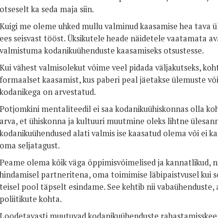
otseselt ka seda maja siin.
Kuigi me oleme uhked mullu valminud kaasamise hea tava ü
ees seisvast tööst. Üksikutele heade näidetele vaatamata av
valmistuma kodanikuühenduste kaasamiseks otsustesse.
Kui vähest valmisolekut võime veel pidada väljakutseks, koht
formaalset kaasamist, kus paberi peal jäetakse ülemuste või 
kodanikega on arvestatud.
Potjomkini mentaliteedil ei saa kodanikuühiskonnas olla koht
arva, et ühiskonna ja kultuuri muutmine oleks lihtne ülesann
kodanikuühendused alati valmis ise kaasatud olema või ei 
oma seljatagust.
Peame olema kõik väga õppimisvõimelised ja kannatlikud, n
hindamisel partneritena, oma toimimise läbipaistvusel kui s
teisel pool täpselt esindame. See kehtib nii vabaühenduste, 
poliitikute kohta.
Loodetavasti muutuvad kodanikuühenduste rahastamisskeem