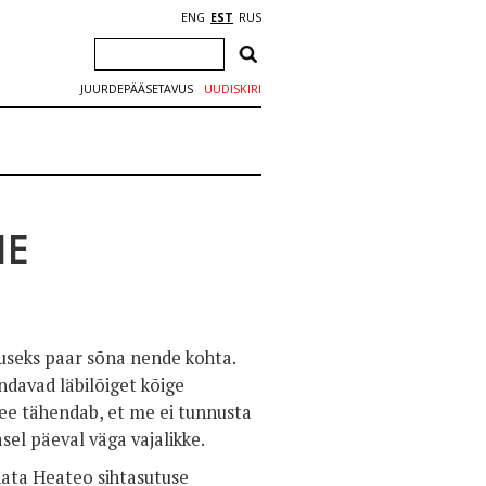
ENG
EST
RUS
JUURDEPÄÄSETAVUS
UUDISKIRI
NE
tuseks paar sõna nende kohta.
ndavad läbilõiget kõige
ee tähendab, et me ei tunnusta
sel päeval väga vajalikke.
nata Heateo sihtasutuse