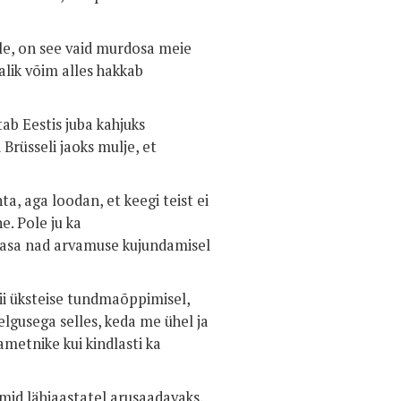
le, on see vaid murdosa meie
alik võim alles hakkab
ab Eestis juba kahjuks
Brüsseli jaoks mulje, et
a, aga loodan, et keegi teist ei
e. Pole ju ka
kaasa nad arvamuse kujundamisel
ii üksteise tundmaõppimisel,
elgusega selles, keda me ühel ja
ametnike kui kindlasti ka
id lähiaastatel arusaadavaks,