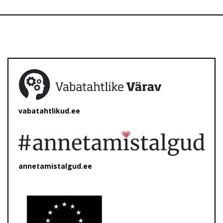
vabatahtlikud.ee
annetamistalgud.ee