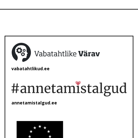
vabatahtlikud.ee
annetamistalgud.ee