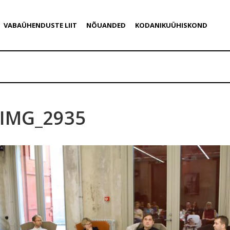
VABAÜHENDUSTE LIIT
NÕUANDED
KODANIKUÜHISKOND
IMG_2935