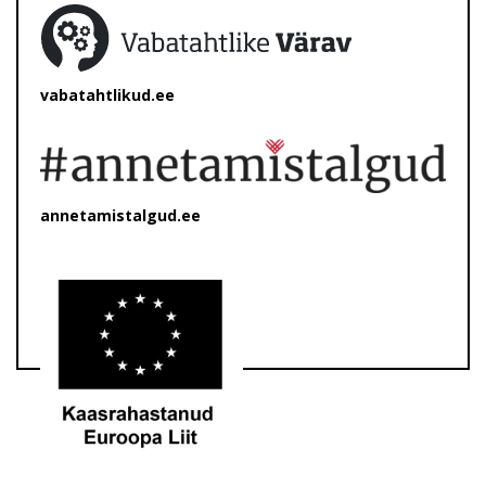
vabatahtlikud.ee
annetamistalgud.ee