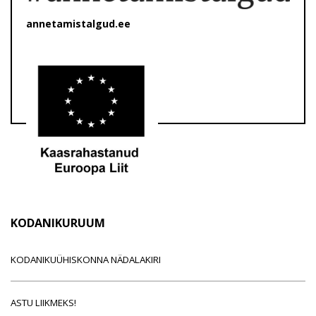
annetamistalgud.ee
KODANIKURUUM
KODANIKUÜHISKONNA NÄDALAKIRI
ASTU LIIKMEKS!