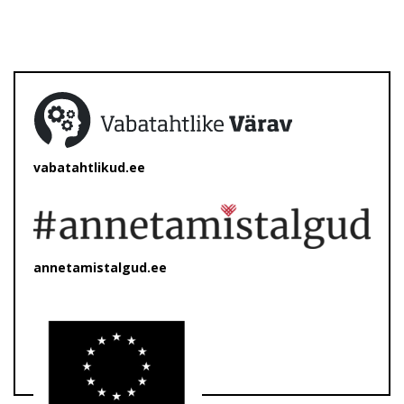
vabatahtlikud.ee
annetamistalgud.ee