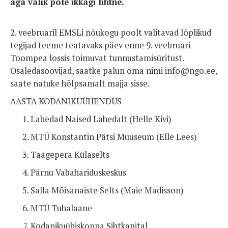
aga valik pole ikkagi lihtne.
2. veebruaril EMSLi nõukogu poolt valitavad lõplikud
tegijad teeme teatavaks päev enne 9. veebruari
Toompea lossis toimuvat tunnustamisüritust.
Osaledasoovijad, saatke palun oma nimi info@ngo.ee,
saate natuke hõlpsamalt majja sisse.
AASTA KODANIKUÜHENDUS
Lahedad Naised Lahedalt (Helle Kivi)
MTÜ Konstantin Pätsi Muuseum (Elle Lees)
Taagepera Külaselts
Pärnu Vabahariduskeskus
Salla Mõisanaiste Selts (Maie Madisson)
MTÜ Tuhalaane
Kodanikuühiskonna Sihtkapital