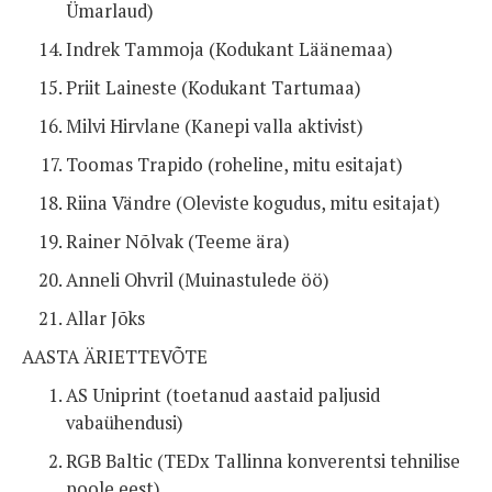
Ümarlaud)
Indrek Tammoja (Kodukant Läänemaa)
Priit Laineste (Kodukant Tartumaa)
Milvi Hirvlane (Kanepi valla aktivist)
Toomas Trapido (roheline, mitu esitajat)
Riina Vändre (Oleviste kogudus, mitu esitajat)
Rainer Nõlvak (Teeme ära)
Anneli Ohvril (Muinastulede öö)
Allar Jõks
AASTA ÄRIETTEVÕTE
AS Uniprint (toetanud aastaid paljusid
vabaühendusi)
RGB Baltic (TEDx Tallinna konverentsi tehnilise
poole eest)