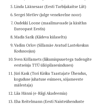
Linda Läänesaar (Eesti Tarbijakaitse Liit)
Sergei Metlev (julge venekeelne noor)
Oudekki Loone (maailmavaade ja käsitlus
Euroopast Eestis)
Madis Sarik (Kiideva külaselts)
Vadim Orlov (Sillamäe Avatud Lastekeskus
Kodusoojus)
Sven Kõllamets (liikumispuuetega tudengite
eestseisja TTÜ üliõpilasesinduses)
Jüri Kask (Tori Kiriku Taastajate Ühendus,
koguduse juhatuse esimees, sõjameeste
mälestaja)
Liia Hänni (e-Riigi Akadeemia)
Eha Reitelmann (Eesti Naisteühenduste