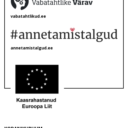
vabatahtlikud.ee
annetamistalgud.ee