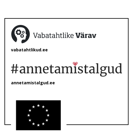
vabatahtlikud.ee
annetamistalgud.ee