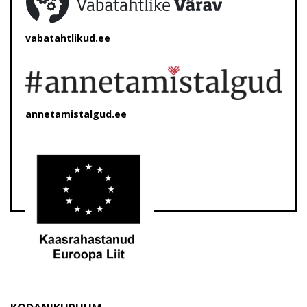
vabatahtlikud.ee
annetamistalgud.ee