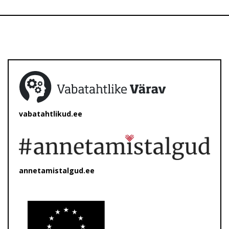
vabatahtlikud.ee
annetamistalgud.ee