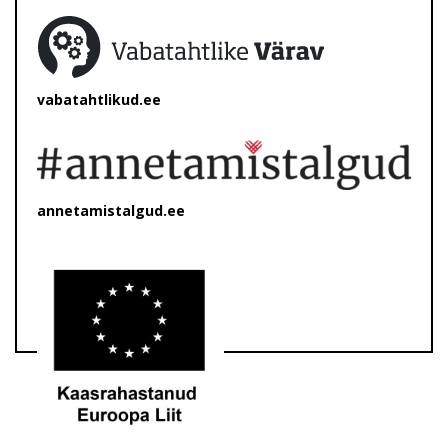
vabatahtlikud.ee
annetamistalgud.ee