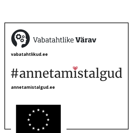
vabatahtlikud.ee
annetamistalgud.ee