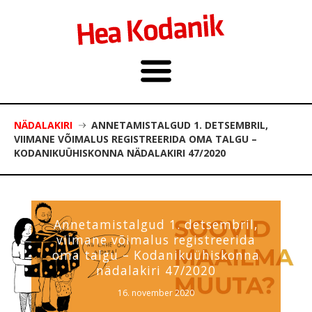
NÄDALAKIRI
ANNETAMISTALGUD 1. DETSEMBRIL,
VIIMANE VÕIMALUS REGISTREERIDA OMA TALGU –
KODANIKUÜHISKONNA NÄDALAKIRI 47/2020
Annetamistalgud 1. detsembril,
viimane võimalus registreerida
oma talgu – Kodanikuühiskonna
nädalakiri 47/2020
16. november 2020