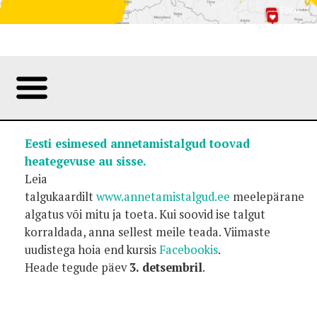
Foto:
Eesti esimesed annetamistalgud toovad
heategevuse au sisse.
Leia
talgukaardilt
www.annetamistalgud.ee
meelepärane
algatus või mitu ja toeta. Kui soovid ise talgut
korraldada, anna sellest meile teada. Viimaste
uudistega hoia end kursis
Facebookis
.
Heade tegude päev
3. detsembril
.