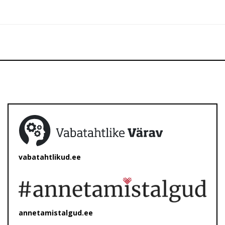
vabatahtlikud.ee
annetamistalgud.ee