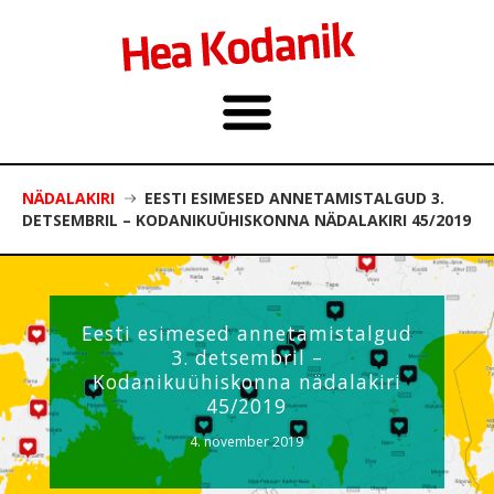
NÄDALAKIRI
EESTI ESIMESED ANNETAMISTALGUD 3.
DETSEMBRIL – KODANIKUÜHISKONNA NÄDALAKIRI 45/2019
Eesti esimesed annetamistalgud
3. detsembril –
Kodanikuühiskonna nädalakiri
45/2019
4. november 2019