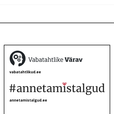
vabatahtlikud.ee
annetamistalgud.ee