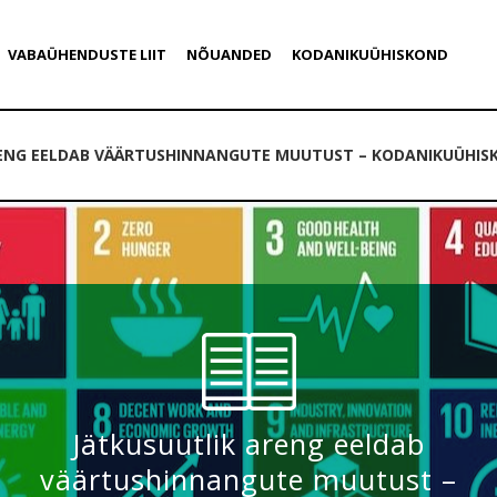
VABAÜHENDUSTE LIIT
NÕUANDED
KODANIKUÜHISKOND
ENG EELDAB VÄÄRTUSHINNANGUTE MUUTUST – KODANIKUÜHISK
Jätkusuutlik areng eeldab
väärtushinnangute muutust –