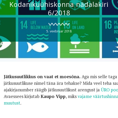
Kodanikuühiskonna nädalakiri
6/2018
5. veebruar 2018
Jätkusuutlikkus on vaat et moesõna.
Aga mis selle taga
jätkusuutlikuse nimel täna ära tehakse? Mida veel teha s
ajakirjanumber räägib jätkusuutlikust arengust ja
ÜRO poo
Avaessees kirjutab
Kaupo Vipp
, miks
vajame väärtushinnan
muutust
.