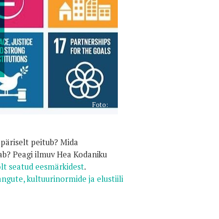
Foto:
 päriselt peitub? Mida
aab? Peagi ilmuv Hea Kodaniku
lt seatud eesmärkidest
.
gute, kultuurinormide ja elustiili