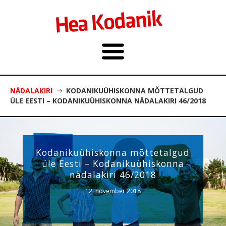
NÄDALAKIRI
KODANIKUÜHISKONNA MÕTTETALGUD
ÜLE EESTI – KODANIKUÜHISKONNA NÄDALAKIRI 46/2018
Kodanikuühiskonna mõttetalgud
üle Eesti – Kodanikuühiskonna
nädalakiri 46/2018
12. november 2018