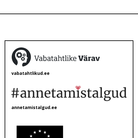
vabatahtlikud.ee
annetamistalgud.ee