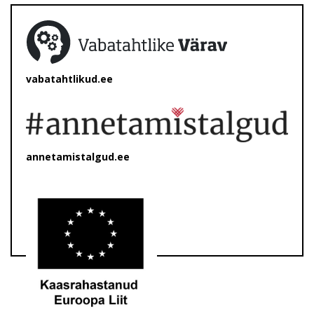
vabatahtlikud.ee
annetamistalgud.ee