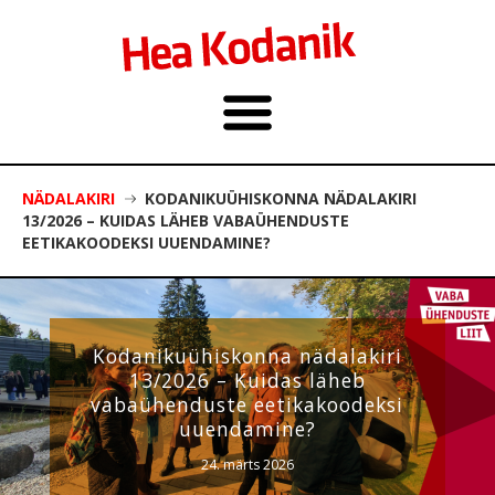
NÄDALAKIRI
KODANIKUÜHISKONNA NÄDALAKIRI
13/2026 – KUIDAS LÄHEB VABAÜHENDUSTE
EETIKAKOODEKSI UUENDAMINE?
Kodanikuühiskonna nädalakiri
13/2026 – Kuidas läheb
vabaühenduste eetikakoodeksi
uuendamine?
24. märts 2026