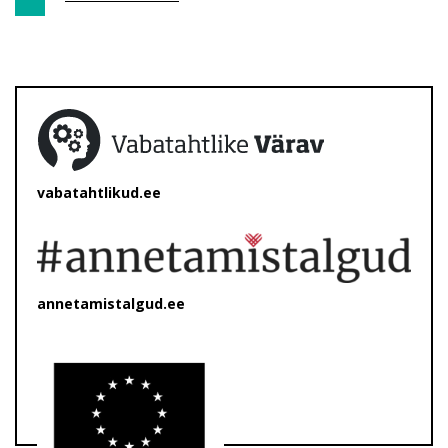
vabatahtlikud.ee
annetamistalgud.ee