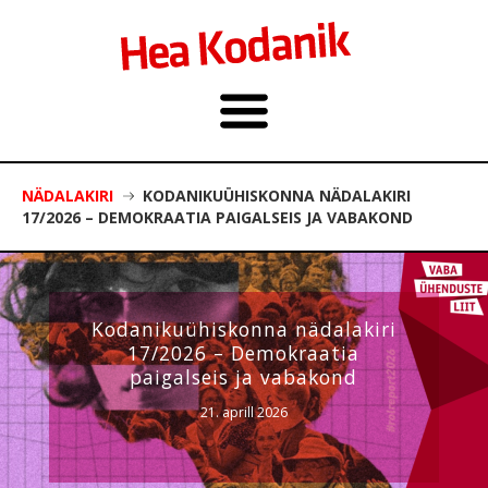
NÄDALAKIRI
KODANIKUÜHISKONNA NÄDALAKIRI
17/2026 – DEMOKRAATIA PAIGALSEIS JA VABAKOND
Kodanikuühiskonna nädalakiri
17/2026 – Demokraatia
paigalseis ja vabakond
21. aprill 2026