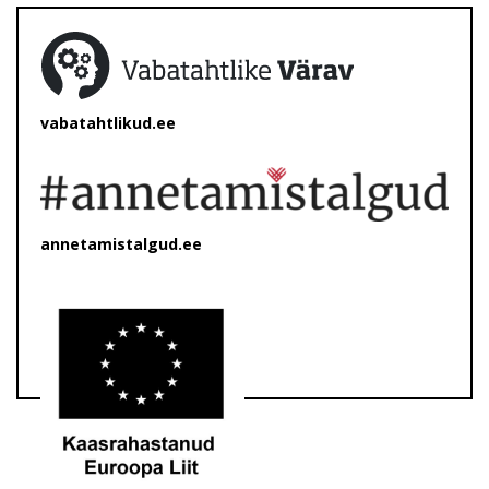
vabatahtlikud.ee
annetamistalgud.ee