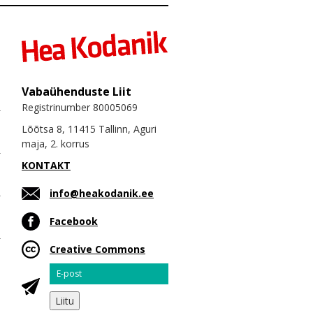
Vabaühenduste Liit
Registrinumber 80005069
Lõõtsa 8, 11415 Tallinn, Aguri
maja, 2. korrus
KONTAKT
info@heakodanik.ee
Facebook
Creative Commons
Email
Liitu