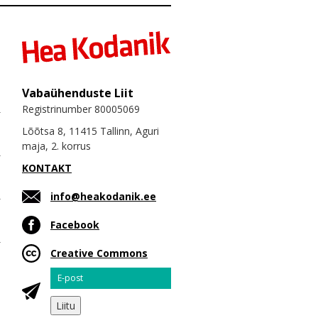
Vabaühenduste Liit
Registrinumber 80005069
Lõõtsa 8, 11415 Tallinn, Aguri
maja, 2. korrus
KONTAKT
info@heakodanik.ee
Facebook
Creative Commons
Email
Liitu