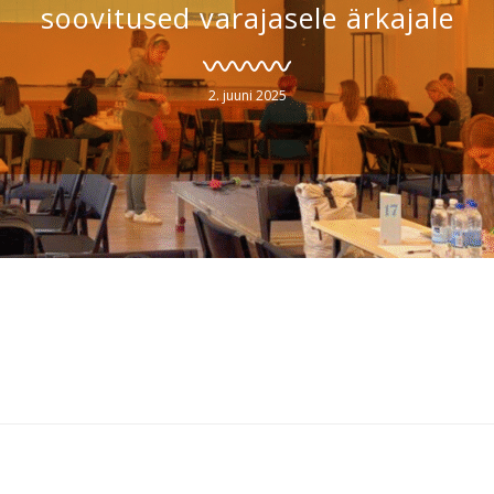
soovitused varajasele ärkajale
2. juuni 2025