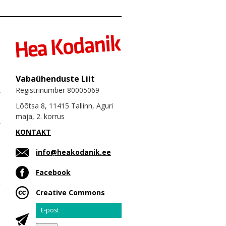
Vabaühenduste Liit
Registrinumber 80005069
Lõõtsa 8, 11415 Tallinn, Aguri
maja, 2. korrus
KONTAKT
info@heakodanik.ee
Facebook
Creative Commons
Email