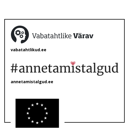
vabatahtlikud.ee
annetamistalgud.ee