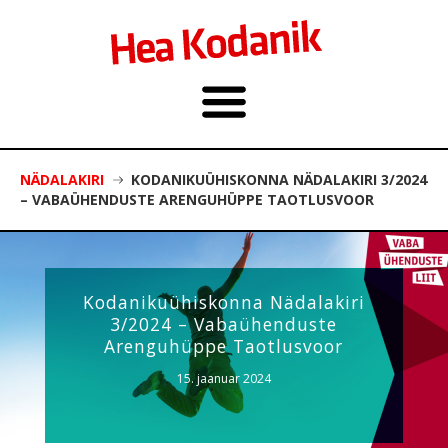
NÄDALAKIRI
KODANIKUÜHISKONNA NÄDALAKIRI 3/2024
– VABAÜHENDUSTE ARENGUHÜPPE TAOTLUSVOOR
Kodanikuühiskonna Nädalakiri
3/2024 – Vabaühenduste
Arenguhüppe Taotlusvoor
15. jaanuar 2024