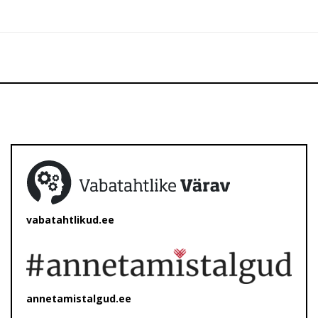
vabatahtlikud.ee
annetamistalgud.ee