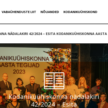
VABAÜHENDUSTE LIIT
NÕUANDED
KODANIKUÜHISKOND
NA NÄDALAKIRI 42/2024 – ESITA KODANIKUÜHISKONNA AASTA 
Kodanikuühiskonna nädalakiri
42/2024 – Esita