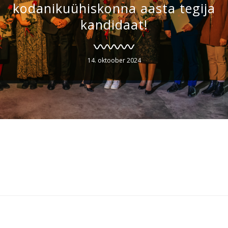
kodanikuühiskonna aasta tegija
kandidaat!
14. oktoober 2024