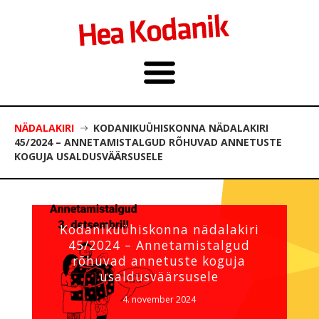
NÄDALAKIRI
KODANIKUÜHISKONNA NÄDALAKIRI
45/2024 – ANNETAMISTALGUD RÕHUVAD ANNETUSTE
KOGUJA USALDUSVÄÄRSUSELE
Kodanikuühiskonna nädalakiri
45/2024 – Annetamistalgud
rõhuvad annetuste koguja
usaldusväärsusele
4. november 2024