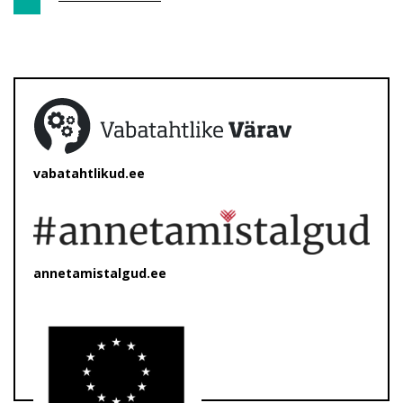
vabatahtlikud.ee
annetamistalgud.ee