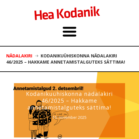
NÄDALAKIRI
KODANIKUÜHISKONNA NÄDALAKIRI
46/2025 – HAKKAME ANNETAMISTALGUTEKS SÄTTIMA!
Kodanikuühiskonna nädalakiri
46/2025 – Hakkame
annetamistalguteks sättima!
10. november 2025