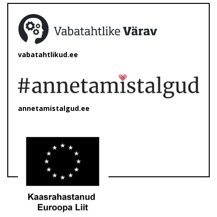
vabatahtlikud.ee
annetamistalgud.ee