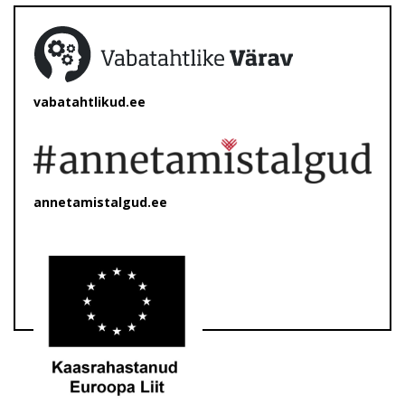
vabatahtlikud.ee
annetamistalgud.ee