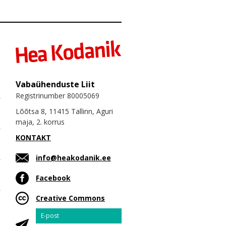
Vabaühenduste Liit
Registrinumber 80005069
Lõõtsa 8, 11415 Tallinn, Aguri
maja, 2. korrus
KONTAKT
info@heakodanik.ee
Facebook
Creative Commons
Email