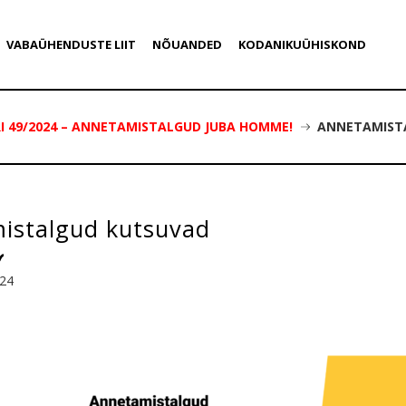
VABAÜHENDUSTE LIIT
NÕUANDED
KODANIKUÜHISKOND
 49/2024 – ANNETAMISTALGUD JUBA HOMME!
ANNETAMIST
istalgud kutsuvad
024