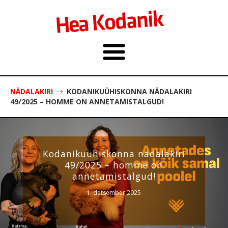
NÄDALAKIRI
KODANIKUÜHISKONNA NÄDALAKIRI
49/2025 – HOMME ON ANNETAMISTALGUD!
Kodanikuühiskonna nädalakiri
49/2025 – homme on
annetamistalgud!
1. detsember 2025