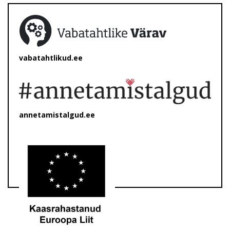
vabatahtlikud.ee
annetamistalgud.ee