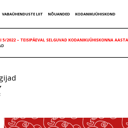
VABAÜHENDUSTE LIIT
NÕUANDED
KODANIKUÜHISKOND
5/2022 – TEISIPÄEVAL SELGUVAD KODANIKUÜHISKONNA AASTA
AD
gijad
2