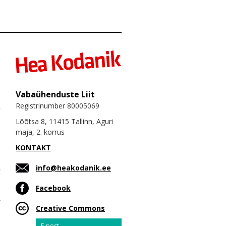
Vabaühenduste Liit
Registrinumber 80005069
Lõõtsa 8, 11415 Tallinn, Aguri
maja, 2. korrus
KONTAKT
info@heakodanik.ee
Facebook
Creative Commons
Email